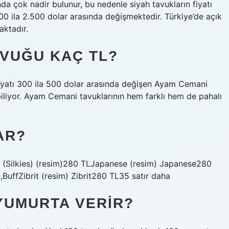
nda çok nadir bulunur, bu nedenle siyah tavukların fiyatı
00 ila 2.500 dolar arasında değişmektedir. Türkiye’de açık
aktadır.
AVUĞU KAÇ TL?
iyatı 300 ila 500 dolar arasında değişen Ayam Cemani
biliyor. Ayam Cemani tavuklarının hem farklı hem de pahalı
AR?
(Silkies) (resim)280 TLJapanese (resim) Japanese280
BuffZibrit (resim) Zibrit280 TL35 satır daha
YUMURTA VERIR?