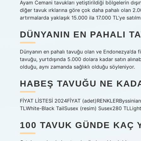
Ayam Cemani tavukları yetiştirildiği bölgelerin dışı
diğer tavuk ırklarına göre çok daha pahalı olan 2.0
artırmalarda yaklaşık 15.000 ila 17.000 TL’ye satılm
DÜNYANIN EN PAHALI T
Dünyanın en pahalı tavuğu olan ve Endonezya’da f
tavuğu, yurtdışında 5.000 dolara kadar satın alına
olduğu, aynı zamanda sağlıklı olduğu söyleniyor.
HABEŞ TAVUĞU NE KAD
FİYAT LİSTESİ 2024FİYAT (adet)RENKLERByssinian 
TLWhite-Black TailSusex (resim) Susex280 TLLight,
100 TAVUK GÜNDE KAÇ 