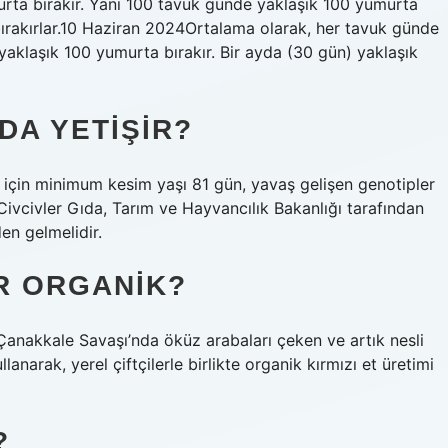
urta bırakır. Yani 100 tavuk günde yaklaşık 100 yumurta
bırakırlar.10 Haziran 2024Ortalama olarak, her tavuk günde
yaklaşık 100 yumurta bırakır. Bir ayda (30 gün) yaklaşık
DA YETIŞIR?
vler için minimum kesim yaşı 81 gün, yavaş gelişen genotipler
Civcivler Gıda, Tarım ve Hayvancılık Bakanlığı tarafından
den gelmelidir.
R ORGANIK?
, Çanakkale Savaşı’nda öküz arabaları çeken ve artık nesli
lanarak, yerel çiftçilerle birlikte organik kırmızı et üretimi
?