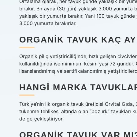
Ortalama olarak, her tavuk günde yaklaşık bir yum
bırakır. Bir ayda (30 gün) yaklaşık 3.000 yumurta 
yaklaşık bir yumurta bırakır. Yani 100 tavuk günde 
3.000 yumurta bırakırlar.
ORGANIK TAVUK KAÇ AY
Organik piliç yetiştiriciliğinde, hızlı gelişen civci
kullanıldığında ise minimum kesim yaşı 72 gündür. 
lisanslandırılmış ve sertifikalandırılmış yetiştiriciler
HANGI MARKA TAVUKLA
Türkiye’nin ilk organik tavuk üreticisi Orvital Gıda
tükenme tehlikesi altında olan “boz ırk” tavukları kul
de gerçekleştiriyor.
ORGANIK TAVUK VAR MI