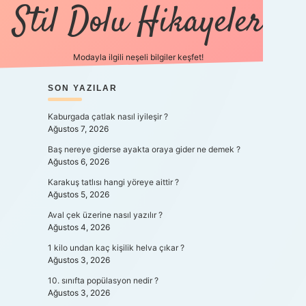
Stil Dolu Hikayeler
Modayla ilgili neşeli bilgiler keşfet!
SIDEBAR
SON YAZILAR
ilbet canlı m
Kaburgada çatlak nasıl iyileşir ?
Ağustos 7, 2026
Baş nereye giderse ayakta oraya gider ne demek ?
Ağustos 6, 2026
Karakuş tatlısı hangi yöreye aittir ?
Ağustos 5, 2026
Aval çek üzerine nasıl yazılır ?
Ağustos 4, 2026
1 kilo undan kaç kişilik helva çıkar ?
Ağustos 3, 2026
10. sınıfta popülasyon nedir ?
Ağustos 3, 2026