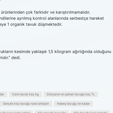
rünlerinden çok farklıdır ve karıştırılmamalıdır.
ilerine ayrılmış kontrol alanlarında serbestçe hareket
eye 1 organik tavuk düşmektedir.
vukların kesimde yaklaşık 1,5 kilogram ağırlığında olduğunu
mdır.” dedi.
dar
Canlı tavuk kaç kg
Dünyanın en pahalı tavuğu kaç TL
Gerçek köy tavuğu nasıl anlaşılır
Habeş tavuğu ne kadar
vuğu kaç ayda yetişir
Köy tavuğu kaç kilo
Köy tavuğu kaç paradır