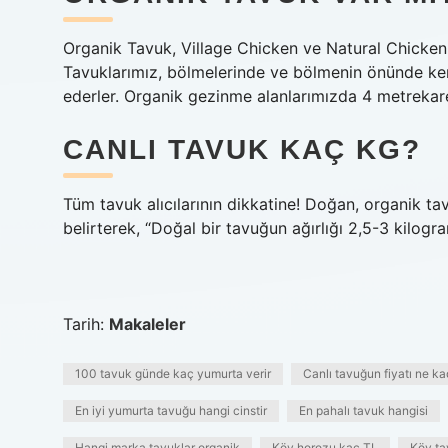
Organik Tavuk, Village Chicken ve Natural Chicken ü
Tavuklarımız, bölmelerinde ve bölmenin önünde kend
ederler. Organik gezinme alanlarımızda 4 metrekar
CANLI TAVUK KAÇ KG?
Tüm tavuk alıcılarının dikkatine! Doğan, organik ta
belirterek, “Doğal bir tavuğun ağırlığı 2,5-3 kilogra
Tarih:
Makaleler
100 tavuk günde kaç yumurta verir
Canlı tavuğun fiyatı ne ka
En iyi yumurta tavuğu hangi cinstir
En pahalı tavuk hangisi
Hangi marka tavuklar organik
Köy horozu kaç TL
Köy ta