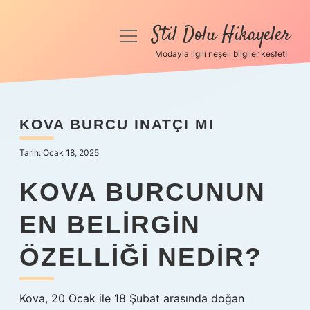
Stil Dolu Hikayeler
menüyü
aç
Modayla ilgili neşeli bilgiler keşfet!
Anasayfa
Gizlilik Politikası
KOVA BURCU INATÇI MI
Yasal Uyarı
Tarih: Ocak 18, 2025
Hakkımızda
KOVA BURCUNUN
EN BELIRGIN
ÖZELLIĞI NEDIR?
Kova, 20 Ocak ile 18 Şubat arasında doğan