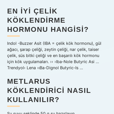
EN IYI ÇELIK
KÖKLENDIRME
HORMONU HANGISI?
Indol -Buzzer Asit (IBA = çelik kök hormonu), gül
ağacı, şarap çeliği, zeytin çeliği, nar çelik, taiser
çelik, süs bitki çeliği ve en başarılı kök hormonu
için kök uygulamaları. ›› ›Iba-Nole Butyric Asi …
Trendyol› Lena ›ıBa-Dignol Butyric-Is …
METLARUS
KÖKLENDIRICI NASIL
KULLANILIR?
Su suyu şeklinde 50 g su hazırlayın.