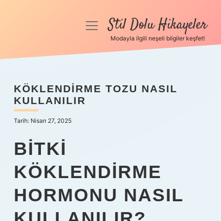
Stil Dolu Hikayeler
menüyü
aç
Modayla ilgili neşeli bilgiler keşfet!
Anasayfa
Gizlilik Politikası
KÖKLENDIRME TOZU NASIL
KULLANILIR
Yasal Uyarı
Tarih: Nisan 27, 2025
Hakkımızda
BITKI
KÖKLENDIRME
HORMONU NASIL
KULLANILIR?