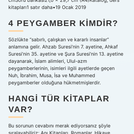
cmSoru bankası21,0 x 29,7 cm (A4)Katalog, ders
kitapları1 satır daha•19 Ocak 2019
4 PEYGAMBER KIMDIR?
Sözlükte “sabırlı, çalışkan ve kararlı insanlar”
anlamına gelir. Ahzab Suresi’nin 7. ayetine, Ahkaf
Suresi’nin 35. ayetine ve Şura Suresi’nin 13. ayetine
dayanarak, İslam alimleri, Ulul-azm
peygamberlerinin, isimleri ilgili ayetlerde geçen
Nuh, İbrahim, Musa, İsa ve Muhammed
peygamberler olduğuna hükmetmişlerdir.
HANGI TÜR KITAPLAR
VAR?
Bu sorunun cevabını merak ediyorsanız şöyle
sıralayabiliriz: Anı Kitapları, Romanlar, Hikaye