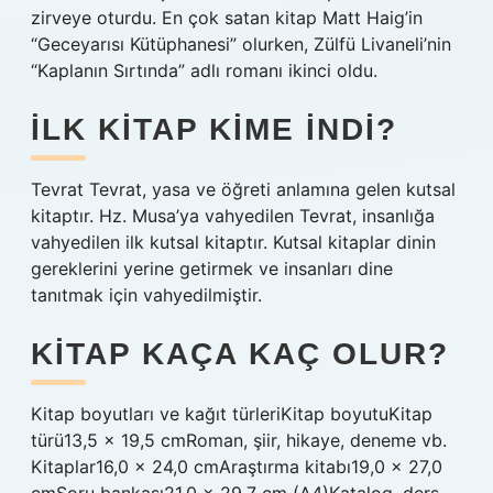
zirveye oturdu. En çok satan kitap Matt Haig’in
“Geceyarısı Kütüphanesi” olurken, Zülfü Livaneli’nin
“Kaplanın Sırtında” adlı romanı ikinci oldu.
İLK KITAP KIME INDI?
Tevrat Tevrat, yasa ve öğreti anlamına gelen kutsal
kitaptır. Hz. Musa’ya vahyedilen Tevrat, insanlığa
vahyedilen ilk kutsal kitaptır. Kutsal kitaplar dinin
gereklerini yerine getirmek ve insanları dine
tanıtmak için vahyedilmiştir.
KITAP KAÇA KAÇ OLUR?
Kitap boyutları ve kağıt türleriKitap boyutuKitap
türü13,5 x 19,5 cmRoman, şiir, hikaye, deneme vb.
Kitaplar16,0 x 24,0 cmAraştırma kitabı19,0 x 27,0