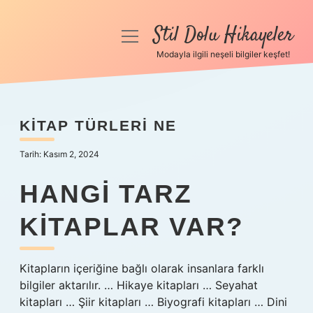
Stil Dolu Hikayeler
menüyü
aç
Modayla ilgili neşeli bilgiler keşfet!
Anasayfa
Gizlilik Politikası
KITAP TÜRLERI NE
Yasal Uyarı
Tarih: Kasım 2, 2024
Hakkımızda
HANGI TARZ
KITAPLAR VAR?
Kitapların içeriğine bağlı olarak insanlara farklı
bilgiler aktarılır. … Hikaye kitapları … Seyahat
kitapları … Şiir kitapları … Biyografi kitapları … Dini