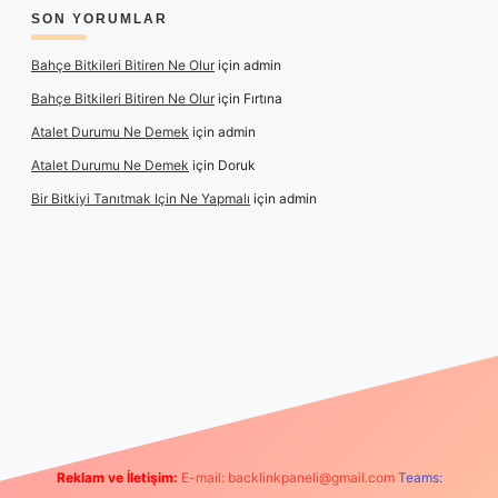
SON YORUMLAR
Bahçe Bitkileri Bitiren Ne Olur
için
admin
Bahçe Bitkileri Bitiren Ne Olur
için
Fırtına
Atalet Durumu Ne Demek
için
admin
Atalet Durumu Ne Demek
için
Doruk
Bir Bitkiyi Tanıtmak Için Ne Yapmalı
için
admin
ilbet canlı maç izle
Reklam ve İletişim:
E-mail:
backlinkpaneli@gmail.com
Teams: