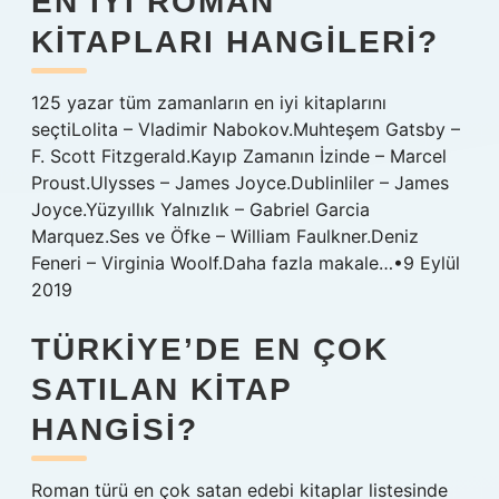
EN IYI ROMAN
KITAPLARI HANGILERI?
125 yazar tüm zamanların en iyi kitaplarını
seçtiLolita – Vladimir Nabokov.Muhteşem Gatsby –
F. Scott Fitzgerald.Kayıp Zamanın İzinde – Marcel
Proust.Ulysses – James Joyce.Dublinliler – James
Joyce.Yüzyıllık Yalnızlık – Gabriel Garcia
Marquez.Ses ve Öfke – William Faulkner.Deniz
Feneri – Virginia Woolf.Daha fazla makale…•9 Eylül
2019
TÜRKIYE’DE EN ÇOK
SATILAN KITAP
HANGISI?
Roman türü en çok satan edebi kitaplar listesinde