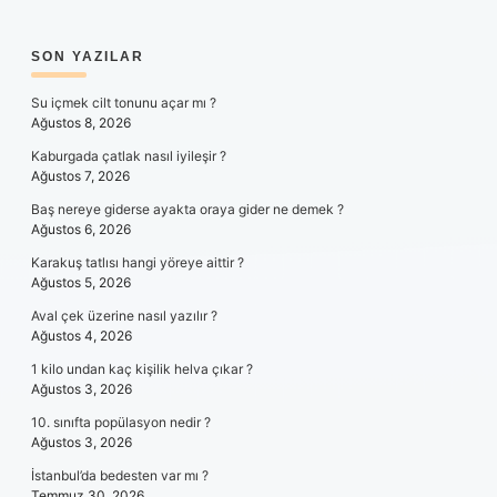
SIDEBAR
SON YAZILAR
Su içmek cilt tonunu açar mı ?
Ağustos 8, 2026
Kaburgada çatlak nasıl iyileşir ?
Ağustos 7, 2026
Baş nereye giderse ayakta oraya gider ne demek ?
Ağustos 6, 2026
Karakuş tatlısı hangi yöreye aittir ?
Ağustos 5, 2026
Aval çek üzerine nasıl yazılır ?
Ağustos 4, 2026
1 kilo undan kaç kişilik helva çıkar ?
Ağustos 3, 2026
10. sınıfta popülasyon nedir ?
Ağustos 3, 2026
İstanbul’da bedesten var mı ?
Temmuz 30, 2026