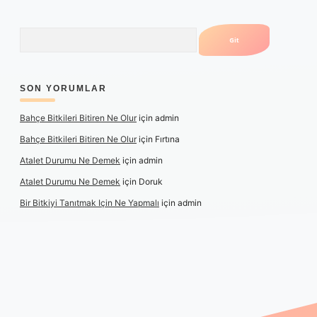
Arama
SON YORUMLAR
Bahçe Bitkileri Bitiren Ne Olur
için
admin
Bahçe Bitkileri Bitiren Ne Olur
için
Fırtına
Atalet Durumu Ne Demek
için
admin
Atalet Durumu Ne Demek
için
Doruk
Bir Bitkiyi Tanıtmak Için Ne Yapmalı
için
admin
lbet canlı maç izle