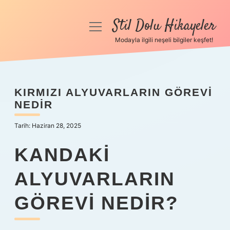
Stil Dolu Hikayeler
menüyü
aç
Modayla ilgili neşeli bilgiler keşfet!
Anasayfa
Gizlilik Politikası
KIRMIZI ALYUVARLARIN GÖREVI
NEDIR
Yasal Uyarı
Tarih: Haziran 28, 2025
Hakkımızda
KANDAKI
ALYUVARLARIN
GÖREVI NEDIR?