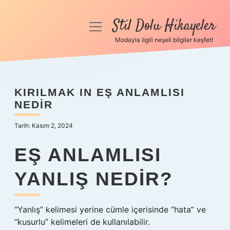
Stil Dolu Hikayeler
menüyü
aç
Modayla ilgili neşeli bilgiler keşfet!
Anasayfa
Gizlilik Politikası
KIRILMAK IN EŞ ANLAMLISI
NEDIR
Yasal Uyarı
Tarih: Kasım 2, 2024
Hakkımızda
EŞ ANLAMLISI
YANLIŞ NEDIR?
“Yanlış” kelimesi yerine cümle içerisinde “hata” ve
“kusurlu” kelimeleri de kullanılabilir.