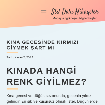
Stil Dolu Hikayeler
menüyü
aç
Modayla ilgili neşeli bilgiler keşfet!
Anasayfa
Gizlilik Politikası
KINA GECESINDE KIRMIZI
GIYMEK ŞART MI
Yasal Uyarı
Tarih: Kasım 2, 2024
Hakkımızda
KINADA HANGI
RENK GIYILMEZ?
Kına gecesi ve düğün sezonunda, gecenin yıldızı
gelindir. En şık ve kusursuz olmak ister. Düğünlerde,