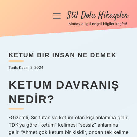
Stil Dolu Hikayeler
menüyü
aç
Modayla ilgili neşeli bilgiler keşfet!
Anasayfa
Gizlilik Politikası
KETUM BIR INSAN NE DEMEK
Yasal Uyarı
Tarih: Kasım 2, 2024
Hakkımızda
KETUM DAVRANIŞ
NEDIR?
-Gizemli; Sır tutan ve ketum olan kişi anlamına gelir.
TDK’ya göre “ketum” kelimesi “sessiz” anlamına
gelir. “Ahmet çok ketum bir kişidir, ondan tek kelime