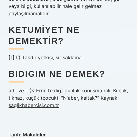
veya bilgi, kullanılabilir hale gelir gelmez
paylaşılmamalıdır.
KETUMIYET NE
DEMEKTIR?
[1] (‘) Takdir yetkisi, sır saklama.
BIDIGIM NE DEMEK?
adj. ve I. (< Erm. bzdig) günlük konuşma dili. Küçük,
tıknaz, küçük (çocuk): "N'aber, kaltak?" Kaynak:
saglikhabercisi.com.tr
Tarih:
Makaleler