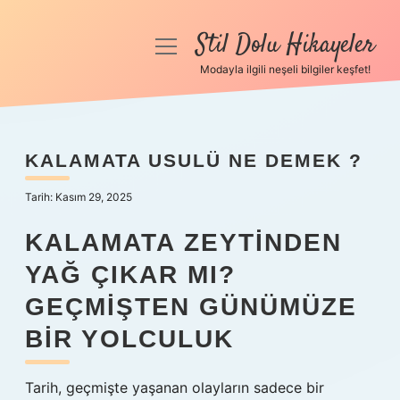
Stil Dolu Hikayeler
menüyü
aç
Modayla ilgili neşeli bilgiler keşfet!
Anasayfa
Gizlilik Politikası
KALAMATA USULÜ NE DEMEK ?
Yasal Uyarı
Tarih: Kasım 29, 2025
Hakkımızda
KALAMATA ZEYTINDEN
YAĞ ÇIKAR MI?
GEÇMIŞTEN GÜNÜMÜZE
BIR YOLCULUK
Tarih, geçmişte yaşanan olayların sadece bir