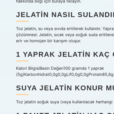
hakkında bilgi için buraya tıklayın.
JELATIN NASIL SULANDI
Toz jelatin, su veya sıvıda eritilerek kullanılır. Yapr
çözünmesi: Jelatin, sıcak veya soğuk suda eritilerek
erir ve homojen bir karışım oluşur.
1 YAPRAK JELATIN KAÇ
Kalori BilgisiBesin Değeri100 gramda 1 yaprak
(5g)Karbonhidrat0,0g0,0gLif0,0g0,0gProtein85,6g
SUYA JELATIN KONUR M
Toz jelatin soğuk suya (veya kullanılacak herhangi bi