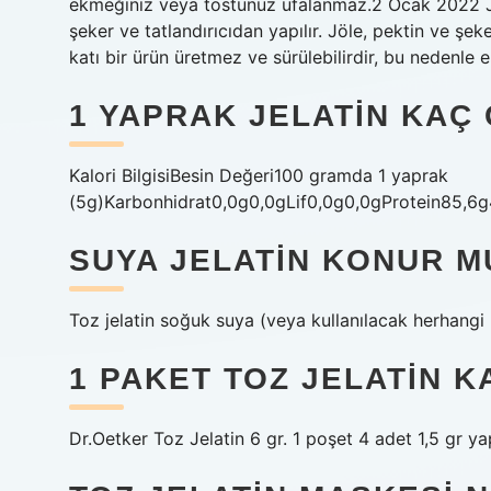
ekmeğiniz veya tostunuz ufalanmaz.2 Ocak 2022 Jel
şeker ve tatlandırıcıdan yapılır. Jöle, pektin ve şek
katı bir ürün üretmez ve sürülebilirdir, bu nedenl
1 YAPRAK JELATIN KAÇ
Kalori BilgisiBesin Değeri100 gramda 1 yaprak
(5g)Karbonhidrat0,0g0,0gLif0,0g0,0gProtein85,6g
SUYA JELATIN KONUR M
Toz jelatin soğuk suya (veya kullanılacak herhangi bi
1 PAKET TOZ JELATIN 
Dr.Oetker Toz Jelatin 6 gr. 1 poşet 4 adet 1,5 gr y