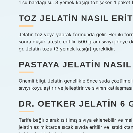
1 su bardağı su. 3 yemek kaşığı toz şeker. 1 paket D
TOZ JELATIN NASIL ERIT
Jelatin toz veya yaprak formunda gelir. Her iki fo
sonra düşük ateşte eritilir. 500 gram sıvıyı jöleye
gr. Jelatin tozu (3 yemek kaşığı) gereklidir.
PASTAYA JELATIN NASI
Önemli bilgi. Jelatin genellikle önce suda çözülmeli
sıvıyı koyulaştırır ve jelleştirir ve sıvının katılaşm
DR. OETKER JELATIN 6 
Tarife bağlı olarak ısıtılmış sıvıya eklenebilir ve mal
jelatin az miktarda sıcak sıvıda eritilir ve ısıtıldık