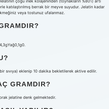
atinin çoğu inek kolajeninden (toynakların %80’i) artı
erle katılaştırılmış berrak bir meyve suyudur. Jelatin kadar
e ekmeğiniz veya tostunuz ufalanmaz.
 GRAMDIR?
4,3gYağ0,1g0.
U?
r sıvıya) eklenip 10 dakika bekletilerek aktive edilir.
KAÇ GRAMDIR?
aprak jelatine denk gelmektedir.