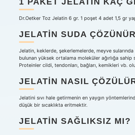
1 PAKET JELATIN KAÇ 
Dr.Oetker Toz Jelatin 6 gr. 1 poşet 4 adet 1,5 gr y
JELATIN SUDA ÇÖZÜNÜ
Jelatin, keklerde, şekerlemelerde, meyve sularında 
bulunan yüksek ortalama moleküler ağırlığa sahip s
Proteinler cildi, tendonları, bağları, kemikleri vb. ol
JELATIN NASIL ÇÖZÜLÜ
Jelatini sıvı hale getirmenin en yaygın yöntemleri
düşük bir sıcaklıkta eritmektir.
JELATIN SAĞLIKSIZ MI?