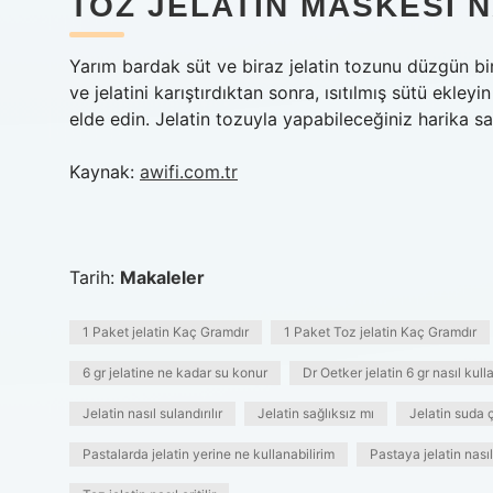
TOZ JELATIN MASKESI N
Yarım bardak süt ve biraz jelatin tozunu düzgün bir 
ve jelatini karıştırdıktan sonra, ısıtılmış sütü ekl
elde edin. Jelatin tozuyla yapabileceğiniz harika s
Kaynak:
awifi.com.tr
Tarih:
Makaleler
1 Paket jelatin Kaç Gramdır
1 Paket Toz jelatin Kaç Gramdır
6 gr jelatine ne kadar su konur
Dr Oetker jelatin 6 gr nasıl kulla
Jelatin nasıl sulandırılır
Jelatin sağlıksız mı
Jelatin suda
Pastalarda jelatin yerine ne kullanabilirim
Pastaya jelatin nası