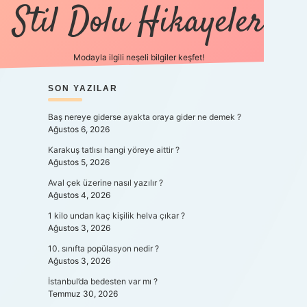
Stil Dolu Hikayeler
Modayla ilgili neşeli bilgiler keşfet!
SIDEBAR
SON YAZILAR
ilbet canlı maç izle
Baş nereye giderse ayakta oraya gider ne demek ?
Ağustos 6, 2026
Karakuş tatlısı hangi yöreye aittir ?
Ağustos 5, 2026
Aval çek üzerine nasıl yazılır ?
Ağustos 4, 2026
1 kilo undan kaç kişilik helva çıkar ?
Ağustos 3, 2026
10. sınıfta popülasyon nedir ?
Ağustos 3, 2026
İstanbul’da bedesten var mı ?
Temmuz 30, 2026