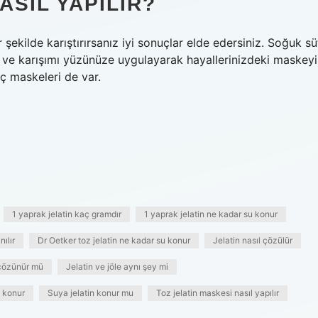
ASIL YAPILIR?
şekilde karıştırırsanız iyi sonuçlar elde edersiniz. Soğuk sü
eyin ve karışımı yüzünüze uygulayarak hayallerinizdeki maskeyi
aç maskeleri de var.
1 yaprak jelatin kaç gramdır
1 yaprak jelatin ne kadar su konur
nılır
Dr Oetker toz jelatin ne kadar su konur
Jelatin nasıl çözülür
 çözünür mü
Jelatin ve jöle aynı şey mi
l konur
Suya jelatin konur mu
Toz jelatin maskesi nasıl yapılır