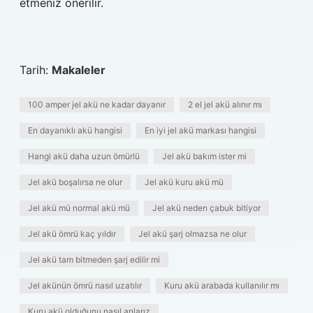
etmeniz önerilir.
Tarih:
Makaleler
100 amper jel akü ne kadar dayanır
2 el jel akü alınır mı
En dayanıklı akü hangisi
En iyi jel akü markası hangisi
Hangi akü daha uzun ömürlü
Jel akü bakım ister mi
Jel akü boşalırsa ne olur
Jel akü kuru akü mü
Jel akü mü normal akü mü
Jel akü neden çabuk bitiyor
Jel akü ömrü kaç yıldır
Jel akü şarj olmazsa ne olur
Jel akü tam bitmeden şarj edilir mi
Jel akünün ömrü nasıl uzatılır
Kuru akü arabada kullanılır mı
Kuru akü olduğunu nasıl anlarız