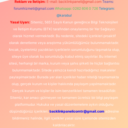
Reklam ve İletişim:
E-mail:
backlinkpaneli@gmail.com
Teams:
forumhizmeti@gmail.com
Whatsapp: 0262 606 0 726
Telegram:
@karabul
Yasal Uyarı:
Sitemiz, 5651 Sayılı Kanun gereğince Bilgi Teknolojileri
ve İletişim Kurumu (BTK) tarafından onaylanmış bir Yer Sağlayıcı
olarak hizmet vermektedir. Bu nedenle, sitedeki içerikleri proaktif
olarak denetleme veya araştırma yükümlülüğümüz bulunmamaktadır.
Ancak, üyelerimiz yazdıkları içeriklerin sorumluluğunu taşımakta olup,
siteye üye olarak bu sorumluluğu kabul etmiş sayılırlar. Bu internet
sitesi, herhangi bir marka, kurum veya şahıs şirketi ile hiçbir bağlantısı
bulunmamaktadır. Sitede yalnızca kendi hazırladığımız makaleler
paylaşılmaktadır. Burada yer alan içerikler haber niteliği taşımamakta
olup, gerçek kurum ve kişiler hakkında paylaşım yapılmamaktadır.
Gerçek kurum ve kişiler ile isim benzerlikleri tamamen tesadüfidir.
Sitemiz, kar amacı gütmeyen ve tamamen ücretsiz bir bilgi paylaşım
platformudur. Hukuka ve yasal düzenlemelere aykırı olduğunu
düşündüğünüz içerikleri,
backlinkpanelicomtr@gmail.com
adresine
bildirmeniz halinde, ilgili içerikler yasal süre içerisinde sitemizden
kaldırılacaktır.