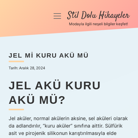
Stil Dolu Hikayeler
menüyü
aç
Modayla ilgili neşeli bilgiler keşfet!
Anasayfa
Gizlilik Politikası
JEL MI KURU AKÜ MÜ
Yasal Uyarı
Tarih: Aralık 28, 2024
Hakkımızda
JEL AKÜ KURU
AKÜ MÜ?
Jel aküler, normal akülerin aksine, sel aküleri olarak
da adlandırılır, “kuru aküler” sınıfına aittir. Sülfürik
asit ve pirojenik silikonun karıştırılmasıyla elde