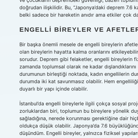
ve çocukların depremdeki güvenliği, bazen toplumsal
doğrudan ilişkilidir. Bu, “Japonya’daki deprem 7.6 k
belki sadece bir hareketin anıdır ama etkiler çok d
ENGELLI BIREYLER VE AFETLE
Bir başka önemli mesele de engelli bireylerin afetle
olan bireylerin hayatta kalma oranlarını etkileyebili
sorudur. Deprem gibi felaketler, engelli bireylerin f
zamanda toplumsal olarak ne kadar dışlandıklarını d
durumunun birleştiği noktada, kadın engellilerin dur
durumda iki kat savunmasız olabilir. Hem engelliliğ
duyarlı bir yapı içinde olabilir.
İstanbul’da engelli bireylerle ilgili çokça sosyal pr
zorluklardan biri, toplumun bu bireylere yönelik duya
sağladığına, nerede korunması gerektiğine dair hi
oldukça düşük olabilir. Japonya’da 7.6 büyüklüğün
düşündüm. Engelli bireyler, yalnızca fiziksel yapılar