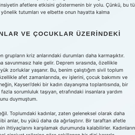
cinsiyetin afetlere etkisini göstermenin bir yolu. Çünkü, bu tü
a yönelik tutumları ve elbette onun hayatta kalma
INLAR VE ÇOCUKLAR ÜZERINDEKI
n grupların kriz anlarındaki durumları daha karmaşıktır.
ha savunmasız hale gelir. Deprem sırasında, özellikle
yük zorluklar yaşanır. Bu, benim çalıştığım sivil toplum
zellikle afet zamanlarında, ev işlerini, çocuk bakımını ve
neğin, Kayseri’deki bir kadın dayanışma toplantısında, bir
 fazla sorumluluk taşıyan, etrafındaki insanlara yardım
uğunu duymuştum.
il. Toplumdaki kadınlar, zaten geleneksel olarak daha
 anlar, bu yükü daha da ağırlaştırır. Bir taraftan afetle
in ihtiyaçlarını karşılamak durumunda kalabilirler. Kadınların