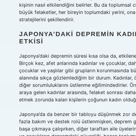
kişinin nasıl etkilendiğini belirler. Bu da toplumsal 
büyük felaketler, her bireyin toplumdaki yerini, on
stratejilerini şekillendirir.
JAPONYA’DAKI DEPREMIN KAD
ETKISI
Japonya’daki depremin süresi kısa olsa da, etkilene
Birçok kez, afet anlarında kadınlar ve çocuklar, da
çocuklar ve yaşlılar gibi grupların korunmasında bü
alanında sıkça gözlemlediğim bir durum. Kadınlar, ö
diğer sorumluluklarını üstlenme eğilimindedirler. Ör
araya gelen kadınlar arasında, felaket sonrası daha
etmek zorunda kalan kişilerin çoğunun kadın old
Japonya’da da benzer bir tabloyu düşünmek zor değ
fazla bakım ve destek rolü üstlenmişken, deprem gibi
başa çıkmaya çalışırken, diğer taraftan aile üyelerin