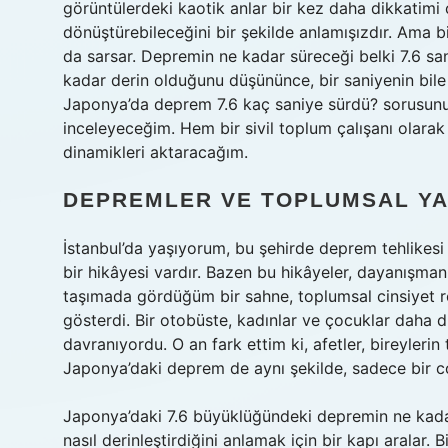
görüntülerdeki kaotik anlar bir kez daha dikkatimi çe
dönüştürebileceğini bir şekilde anlamışızdır. Ama bi
da sarsar. Depremin ne kadar süreceği belki 7.6 sani
kadar derin olduğunu düşününce, bir saniyenin bile
Japonya’da deprem 7.6 kaç saniye sürdü? sorusunu, 
inceleyeceğim. Hem bir sivil toplum çalışanı olara
dinamikleri aktaracağım.
DEPREMLER VE TOPLUMSAL YA
İstanbul’da yaşıyorum, bu şehirde deprem tehlikesi
bir hikâyesi vardır. Bazen bu hikâyeler, dayanışma
taşımada gördüğüm bir sahne, toplumsal cinsiyet ro
gösterdi. Bir otobüste, kadınlar ve çocuklar daha d
davranıyordu. O an fark ettim ki, afetler, bireylerin t
Japonya’daki deprem de aynı şekilde, sadece bir coğ
Japonya’daki 7.6 büyüklüğündeki depremin ne kadar
nasıl derinleştirdiğini anlamak için bir kapı aralar. B