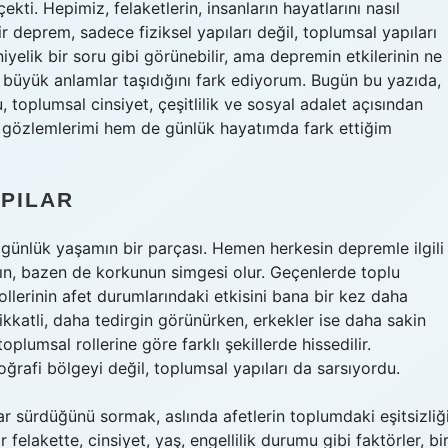
kti. Hepimiz, felaketlerin, insanların hayatlarını nasıl
r deprem, sadece fiziksel yapıları değil, toplumsal yapıları
yelik bir soru gibi görünebilir, ama depremin etkilerinin ne
 büyük anlamlar taşıdığını fark ediyorum. Bugün bu yazıda,
toplumsal cinsiyet, çeşitlilik ve sosyal adalet açısından
k gözlemlerimi hem de günlük hayatımda fark ettiğim
PILAR
 günlük yaşamın bir parçası. Hemen herkesin depremle ilgili
nın, bazen de korkunun simgesi olur. Geçenlerde toplu
llerinin afet durumlarındaki etkisini bana bir kez daha
ikkatli, daha tedirgin görünürken, erkekler ise daha sakin
oplumsal rollerine göre farklı şekillerde hissedilir.
rafi bölgeyi değil, toplumsal yapıları da sarsıyordu.
 sürdüğünü sormak, aslında afetlerin toplumdaki eşitsizliğ
ir felakette, cinsiyet, yaş, engellilik durumu gibi faktörler, bi