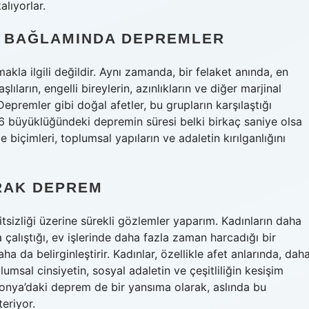
lıyorlar.
IK BAĞLAMINDA DEPREMLER
akla ilgili değildir. Aynı zamanda, bir felaket anında, en
lıların, engelli bireylerin, azınlıkların ve diğer marjinal
 Depremler gibi doğal afetler, bu grupların karşılaştığı
7.6 büyüklüğündeki depremin süresi belki birkaç saniye olsa
biçimleri, toplumsal yapıların ve adaletin kırılganlığını
RAK DEPREM
itsizliği üzerine sürekli gözlemler yaparım. Kadınların daha
çalıştığı, ev işlerinde daha fazla zaman harcadığı bir
ha da belirginleştirir. Kadınlar, özellikle afet anlarında, dah
lumsal cinsiyetin, sosyal adaletin ve çeşitliliğin kesişim
aponya’daki deprem de bir yansıma olarak, aslında bu
teriyor.