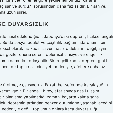
 cinsiyet rollerine göre şekillenen bir dizi kararla
aç saniye sürdü?” sorusundan daha fazlasıdır. Bir saniye,
aha uzun sürer.
RE DUYARSIZLIK
rde nasıl etkilendiğidir. Japonya’daki deprem, fiziksel engeli
r. Bu da sosyal adalet ve çeşitlilik bağlamında önemli bir
iziksel olarak ne kadar savunmasız olduklarını değil, aynı
a gözler önüne serer. Toplumsal cinsiyet ve engellilik
umu daha da zorlaşabilir. Bir engelli kadın, deprem gibi bir
i hem de toplumsal cinsiyeti nedeniyle, afetlere daha az
oje üretmeye çalışıyoruz. Fakat, her seferinde karşılaştığım
rsızlığıdır. Bir engelli birey, afet anında nasıl ulaşım
çbir planlama yapılmadığı zaman, hayatta kalma şansı
deki depremin ardından benzer durumların yaşanabileceğini
ı nedeniyle değil, toplumun onlara karşı duyarsızlığı