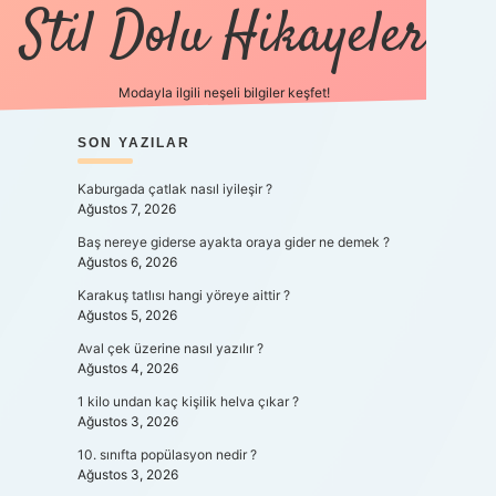
Stil Dolu Hikayeler
Modayla ilgili neşeli bilgiler keşfet!
SIDEBAR
SON YAZILAR
ilbet canlı maç izle
Kaburgada çatlak nasıl iyileşir ?
Ağustos 7, 2026
Baş nereye giderse ayakta oraya gider ne demek ?
Ağustos 6, 2026
Karakuş tatlısı hangi yöreye aittir ?
Ağustos 5, 2026
Aval çek üzerine nasıl yazılır ?
Ağustos 4, 2026
1 kilo undan kaç kişilik helva çıkar ?
Ağustos 3, 2026
10. sınıfta popülasyon nedir ?
Ağustos 3, 2026