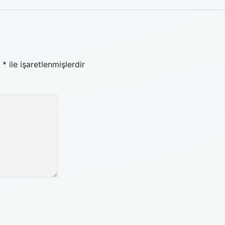
r
*
ile işaretlenmişlerdir