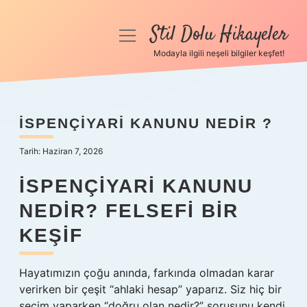
Stil Dolu Hikayeler
menüyü
aç
Modayla ilgili neşeli bilgiler keşfet!
Anasayfa
Gizlilik Politikası
İSPENÇIYARI KANUNU NEDIR ?
Yasal Uyarı
Tarih: Haziran 7, 2026
Hakkımızda
İSPENÇIYARI KANUNU
NEDIR? FELSEFI BIR
KEŞIF
Hayatımızın çoğu anında, farkında olmadan karar
verirken bir çeşit “ahlaki hesap” yaparız. Siz hiç bir
seçim yaparken “doğru olan nedir?” sorusunu kendi