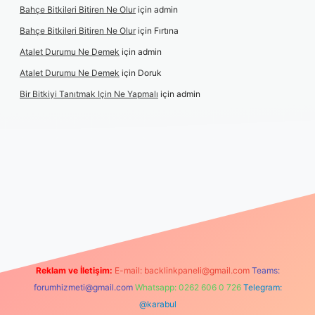
Bahçe Bitkileri Bitiren Ne Olur
için
admin
Bahçe Bitkileri Bitiren Ne Olur
için
Fırtına
Atalet Durumu Ne Demek
için
admin
Atalet Durumu Ne Demek
için
Doruk
Bir Bitkiyi Tanıtmak Için Ne Yapmalı
için
admin
lbet canlı maç izle
Reklam ve İletişim:
E-mail:
backlinkpaneli@gmail.com
Teams:
forumhizmeti@gmail.com
Whatsapp: 0262 606 0 726
Telegram:
@karabul