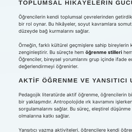
TOPLUMSAL HIKÂYELERIN GÜC
Öğrencilerin kendi toplumsal çevrelerinden getirdik
bir rol oynar. Bu hikâyeler, soyut kavramlara somu
düzeyde bağ kurmalarını sağlar.
Örneğin, farklı kültürel geçmişlere sahip bireylerin 
zenginleştirir. Bu süreçte hem
öğrenme stilleri
hem
Öğrenciler, bireysel yorumlarını grup içinde ifade 
değerlendirmeyi öğrenirler.
AKTIF ÖĞRENME VE YANSITIC
Pedagojik literatürde aktif öğrenme, öğrencilerin bil
bir yaklaşımdır. Antropolojide ırk kavramını işlerke
sorgulamalarını sağlar. Bu süreç,
eleştirel düşünme
olmalarına katkı sağlar.
Yansıtıcı yazma aktiviteleri, öğrencilere kendi öğre