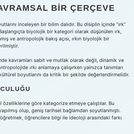
AVRAMSAL BIR ÇERÇEVE
tlarını inceleyen bir bilim dalıdır. Bu disiplin içinde “ırk”
aşlangıçta biyolojik bir kategori olarak düşünülen ırk,
ış ve antropolojik bakış açısı, ırkın biyolojik bir
ilmiştir.
de kavramları sabit ve mutlak olarak değil, dinamik ve
antropolojide ırkı anlamaya çalışırken yalnızca tanımları
ltürel boyutlarını da kritik bir şekilde değerlendirmelidir.
LCULUĞU
sel özelliklerine göre kategorize etmeye çalıştılar. Bu
 yapılmış olup, geniş tarihsel bağlamdan soyutlanmıştı.
retmek, öğrencilere bilgi ile ideoloji arasındaki farkı