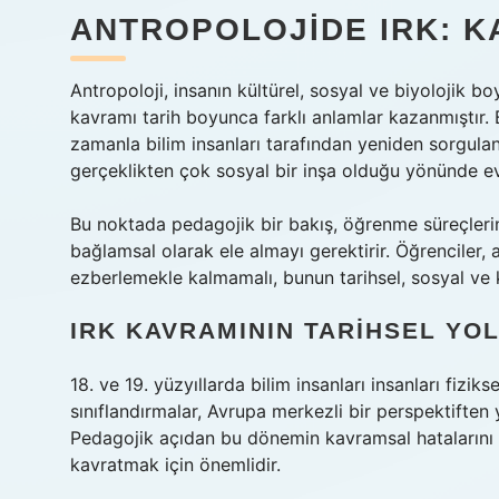
ANTROPOLOJIDE IRK: K
Antropoloji, insanın kültürel, sosyal ve biyolojik boyu
kavramı tarih boyunca farklı anlamlar kazanmıştır. B
zamanla bilim insanları tarafından yeniden sorgulanm
gerçeklikten çok sosyal bir inşa olduğu yönünde evr
Bu noktada pedagojik bir bakış, öğrenme süreçlerin
bağlamsal olarak ele almayı gerektirir. Öğrenciler, 
ezberlemekle kalmamalı, bunun tarihsel, sosyal ve kü
IRK KAVRAMININ TARIHSEL YO
18. ve 19. yüzyıllarda bilim insanları insanları fizik
sınıflandırmalar, Avrupa merkezli bir perspektiften
Pedagojik açıdan bu dönemin kavramsal hatalarını öğ
kavratmak için önemlidir.