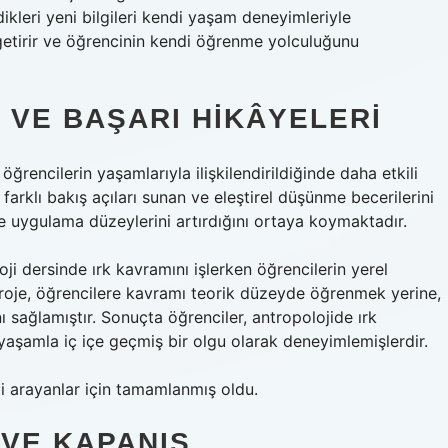
ndikleri yeni bilgileri kendi yaşam deneyimleriyle
âle getirir ve öğrencinin kendi öğrenme yolculuğunu
VE BAŞARI HIKÂYELERI
rencilerin yaşamlarıyla ilişkilendirildiğinde daha etkili
farklı bakış açıları sunan ve
eleştirel düşünme
becerilerini
ve uygulama düzeylerini artırdığını ortaya koymaktadır.
oji dersinde ırk kavramını işlerken öğrencilerin yerel
proje, öğrencilere kavramı teorik düzeyde öğrenmek yerine,
 sağlamıştır. Sonuçta öğrenciler, antropolojide ırk
yaşamla iç içe geçmiş bir olgu olarak deneyimlemişlerdir.
gi arayanlar için tamamlanmış oldu.
VE KAPANIŞ