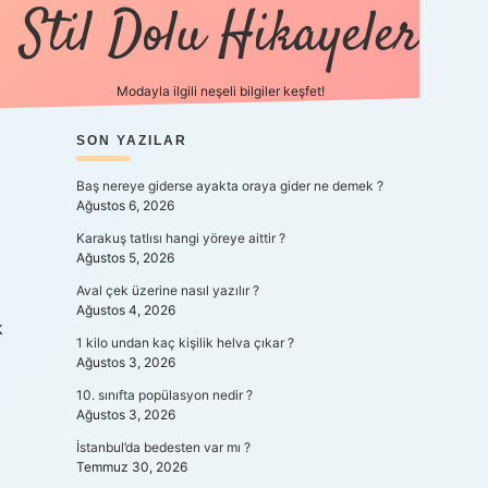
Stil Dolu Hikayeler
Modayla ilgili neşeli bilgiler keşfet!
SIDEBAR
SON YAZILAR
ilbet canlı maç izle
Baş nereye giderse ayakta oraya gider ne demek ?
Ağustos 6, 2026
Karakuş tatlısı hangi yöreye aittir ?
Ağustos 5, 2026
Aval çek üzerine nasıl yazılır ?
Ağustos 4, 2026
k
1 kilo undan kaç kişilik helva çıkar ?
Ağustos 3, 2026
10. sınıfta popülasyon nedir ?
Ağustos 3, 2026
İstanbul’da bedesten var mı ?
Temmuz 30, 2026