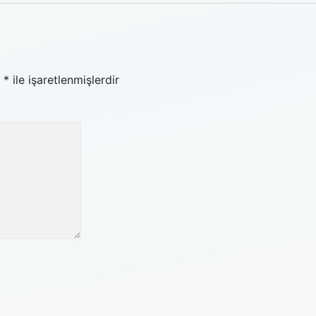
r
*
ile işaretlenmişlerdir