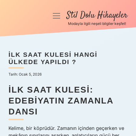
Stil Dolu Hikayeler
menüyü
aç
Modayla ilgili neşeli bilgiler keşfet!
Anasayfa
Gizlilik Politikası
İLK SAAT KULESI HANGI
ÜLKEDE YAPILDI ?
Yasal Uyarı
Tarih: Ocak 5, 2026
Hakkımızda
İLK SAAT KULESI:
EDEBIYATIN ZAMANLA
DANSI
Kelime, bir köprüdür. Zamanın içinden geçerken ve
mekânın sınırlarını aşarken, anlatıcıların gücü her