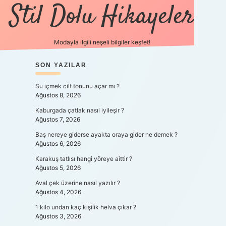
Stil Dolu Hikayeler
Modayla ilgili neşeli bilgiler keşfet!
SIDEBAR
SON YAZILAR
ilbet canlı maç izle
Su içmek cilt tonunu açar mı ?
Ağustos 8, 2026
Kaburgada çatlak nasıl iyileşir ?
Ağustos 7, 2026
Baş nereye giderse ayakta oraya gider ne demek ?
Ağustos 6, 2026
Karakuş tatlısı hangi yöreye aittir ?
Ağustos 5, 2026
Aval çek üzerine nasıl yazılır ?
Ağustos 4, 2026
1 kilo undan kaç kişilik helva çıkar ?
Ağustos 3, 2026