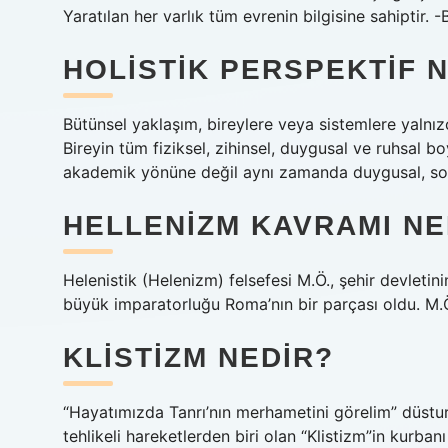
Yaratılan her varlık tüm evrenin bilgisine sahiptir. -
HOLISTIK PERSPEKTIF 
Bütünsel yaklaşım, bireylere veya sistemlere yalnız
Bireyin tüm fiziksel, zihinsel, duygusal ve ruhsal bo
akademik yönüne değil aynı zamanda duygusal, sosy
HELLENIZM KAVRAMI NE
Helenistik (Helenizm) felsefesi M.Ö., şehir devleti
büyük imparatorluğu Roma’nın bir parçası oldu. M.Ö.
KLISTIZM NEDIR?
“Hayatımızda Tanrı’nın merhametini görelim” düstur
tehlikeli hareketlerden biri olan “Klistizm”in kurban