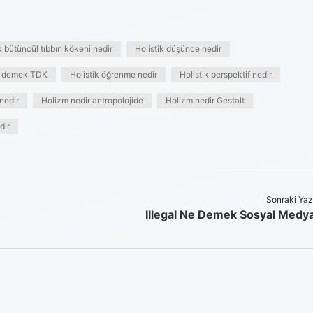
k bütüncül tıbbın kökeni nedir
Holistik düşünce nedir
ne demek TDK
Holistik öğrenme nedir
Holistik perspektif nedir
nedir
Holizm nedir antropolojide
Holizm nedir Gestalt
dir
Sonraki Yaz
Illegal Ne Demek Sosyal Medy