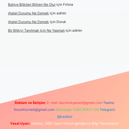
Bahçe Bitkileri Bitiren Ne Olur
için
Fırtına
Atalet Durumu Ne Demek
için
admin
Atalet Durumu Ne Demek
için
Doruk
Bir Bitkiyi Tanıtmak Için Ne Yapmalı
için
admin
le
Reklam ve İletişim:
E-mail:
backlinkpaneli@gmail.com
Teams:
forumhizmeti@gmail.com
Whatsapp: 0262 606 0 726
Telegram:
@karabul
Yasal Uyarı:
Sitemiz, 5651 Sayılı Kanun gereğince Bilgi Teknolojileri