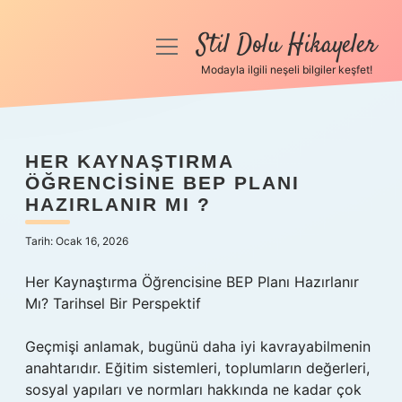
Stil Dolu Hikayeler
menüyü
aç
Modayla ilgili neşeli bilgiler keşfet!
Anasayfa
Gizlilik Politikası
HER KAYNAŞTIRMA
ÖĞRENCISINE BEP PLANI
Yasal Uyarı
HAZIRLANIR MI ?
Hakkımızda
Tarih: Ocak 16, 2026
Her Kaynaştırma Öğrencisine BEP Planı Hazırlanır
Mı? Tarihsel Bir Perspektif
Geçmişi anlamak, bugünü daha iyi kavrayabilmenin
anahtarıdır. Eğitim sistemleri, toplumların değerleri,
sosyal yapıları ve normları hakkında ne kadar çok