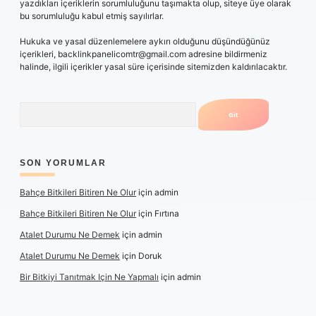
yazdıkları içeriklerin sorumluluğunu taşımakta olup, siteye üye olarak
bu sorumluluğu kabul etmiş sayılırlar.
Hukuka ve yasal düzenlemelere aykırı olduğunu düşündüğünüz
içerikleri,
backlinkpanelicomtr@gmail.com
adresine bildirmeniz
halinde, ilgili içerikler yasal süre içerisinde sitemizden kaldırılacaktır.
Arama
SON YORUMLAR
Bahçe Bitkileri Bitiren Ne Olur
için
admin
Bahçe Bitkileri Bitiren Ne Olur
için
Fırtına
Atalet Durumu Ne Demek
için
admin
Atalet Durumu Ne Demek
için
Doruk
Bir Bitkiyi Tanıtmak Için Ne Yapmalı
için
admin