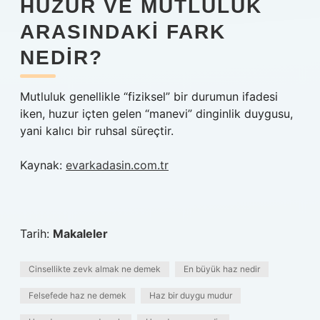
HUZUR VE MUTLULUK
ARASINDAKI FARK
NEDIR?
Mutluluk genellikle “fiziksel” bir durumun ifadesi
iken, huzur içten gelen “manevi” dinginlik duygusu,
yani kalıcı bir ruhsal süreçtir.
Kaynak:
evarkadasin.com.tr
Tarih:
Makaleler
Cinsellikte zevk almak ne demek
En büyük haz nedir
Felsefede haz ne demek
Haz bir duygu mudur