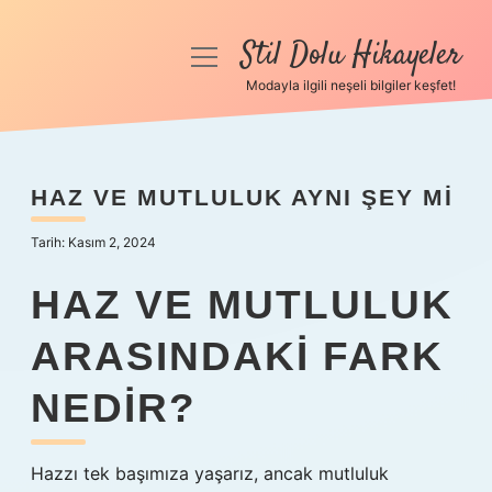
Stil Dolu Hikayeler
menüyü
aç
Modayla ilgili neşeli bilgiler keşfet!
Anasayfa
Gizlilik Politikası
HAZ VE MUTLULUK AYNI ŞEY MI
Yasal Uyarı
Tarih: Kasım 2, 2024
Hakkımızda
HAZ VE MUTLULUK
ARASINDAKI FARK
NEDIR?
Hazzı tek başımıza yaşarız, ancak mutluluk