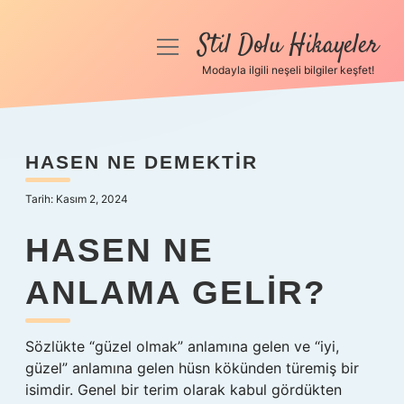
Stil Dolu Hikayeler
menüyü
aç
Modayla ilgili neşeli bilgiler keşfet!
Anasayfa
Gizlilik Politikası
HASEN NE DEMEKTIR
Yasal Uyarı
Tarih: Kasım 2, 2024
Hakkımızda
HASEN NE
ANLAMA GELIR?
Sözlükte “güzel olmak” anlamına gelen ve “iyi,
güzel” anlamına gelen hüsn kökünden türemiş bir
isimdir. Genel bir terim olarak kabul gördükten