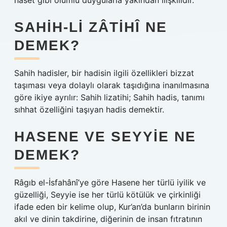
haset gibi olumlu duygularla yakından ilişkilidir.
SAHIH-LI ZÂTIHÎ NE
DEMEK?
Sahih hadisler, bir hadisin ilgili özellikleri bizzat
taşıması veya dolaylı olarak taşıdığına inanılmasına
göre ikiye ayrılır: Sahih lizatihi; Sahih hadis, tanımı
sıhhat özelliğini taşıyan hadis demektir.
HASENE VE SEYYIE NE
DEMEK?
Râgıb el-İsfahânî’ye göre Hasene her türlü iyilik ve
güzelliği, Seyyie ise her türlü kötülük ve çirkinliği
ifade eden bir kelime olup, Kur’an’da bunların birinin
akıl ve dinin takdirine, diğerinin de insan fıtratının