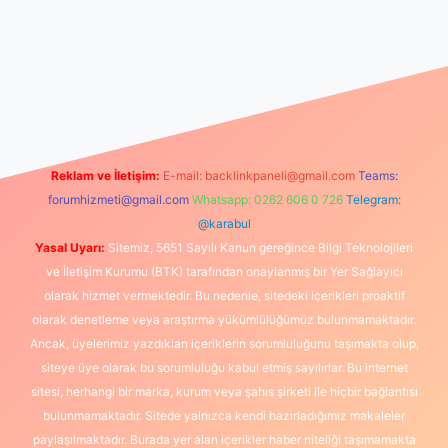
ilbet canlı maç izle
Reklam ve İletişim:
E-mail:
backlinkpaneli@gmail.com
Teams:
forumhizmeti@gmail.com
Whatsapp: 0262 606 0 726
Telegram:
@karabul
Yasal Uyarı:
Sitemiz, 5651 Sayılı Kanun gereğince Bilgi Teknolojileri
ve İletişim Kurumu (BTK) tarafından onaylanmış bir Yer Sağlayıcı
olarak hizmet vermektedir. Bu nedenle, sitedeki içerikleri proaktif
olarak denetleme veya araştırma yükümlülüğümüz bulunmamaktadır.
Ancak, üyelerimiz yazdıkları içeriklerin sorumluluğunu taşımakta olup,
siteye üye olarak bu sorumluluğu kabul etmiş sayılırlar. Bu internet
sitesi, herhangi bir marka, kurum veya şahıs şirketi ile hiçbir bağlantısı
bulunmamaktadır. Sitede yalnızca kendi hazırladığımız makaleler
paylaşılmaktadır. Burada yer alan içerikler haber niteliği taşımamakta