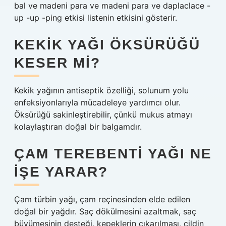
bal ve madeni para ve madeni para ve daplaclace -
up -up -ping etkisi listenin etkisini gösterir.
KEKIK YAĞI ÖKSÜRÜĞÜ
KESER MI?
Kekik yağının antiseptik özelliği, solunum yolu
enfeksiyonlarıyla mücadeleye yardımcı olur.
Öksürüğü sakinleştirebilir, çünkü mukus atmayı
kolaylaştıran doğal bir balgamdır.
ÇAM TEREBENTI YAĞI NE
IŞE YARAR?
Çam türbin yağı, çam reçinesinden elde edilen
doğal bir yağdır. Saç dökülmesini azaltmak, saç
büyümesinin desteği, kepeklerin çıkarılması, cildin