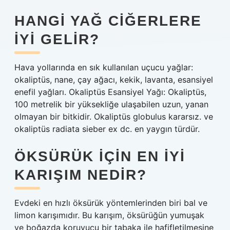
HANGI YAĞ CIĞERLERE
IYI GELIR?
Hava yollarında en sık kullanılan uçucu yağlar:
okaliptüs, nane, çay ağacı, kekik, lavanta, esansiyel
enefil yağları. Okaliptüs Esansiyel Yağı: Okaliptüs,
100 metrelik bir yüksekliğe ulaşabilen uzun, yanan
olmayan bir bitkidir. Okaliptüs globulus kararsız. ve
okaliptüs radiata sieber ex dc. en yaygın türdür.
ÖKSÜRÜK IÇIN EN IYI
KARIŞIM NEDIR?
Evdeki en hızlı öksürük yöntemlerinden biri bal ve
limon karışımıdır. Bu karışım, öksürüğün yumuşak
ve boğazda koruyucu bir tabaka ile hafifletilmesine