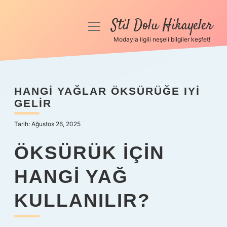
Stil Dolu Hikayeler
menüyü
aç
Modayla ilgili neşeli bilgiler keşfet!
Anasayfa
Gizlilik Politikası
HANGI YAĞLAR ÖKSÜRÜĞE IYI
GELIR
Yasal Uyarı
Tarih: Ağustos 26, 2025
Hakkımızda
ÖKSÜRÜK IÇIN
HANGI YAĞ
KULLANILIR?