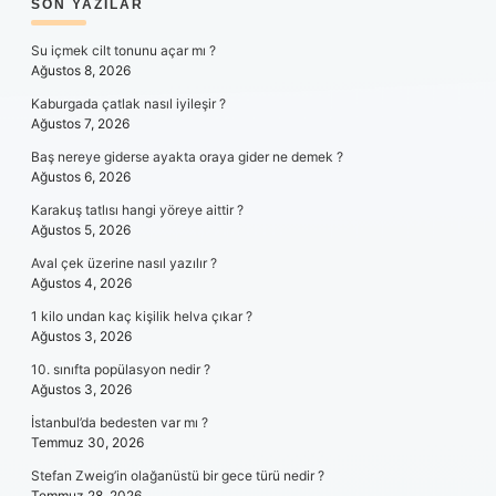
SIDEBAR
SON YAZILAR
Su içmek cilt tonunu açar mı ?
Ağustos 8, 2026
Kaburgada çatlak nasıl iyileşir ?
Ağustos 7, 2026
Baş nereye giderse ayakta oraya gider ne demek ?
Ağustos 6, 2026
Karakuş tatlısı hangi yöreye aittir ?
Ağustos 5, 2026
Aval çek üzerine nasıl yazılır ?
Ağustos 4, 2026
1 kilo undan kaç kişilik helva çıkar ?
Ağustos 3, 2026
10. sınıfta popülasyon nedir ?
Ağustos 3, 2026
İstanbul’da bedesten var mı ?
Temmuz 30, 2026
Stefan Zweig’in olağanüstü bir gece türü nedir ?
Temmuz 28, 2026