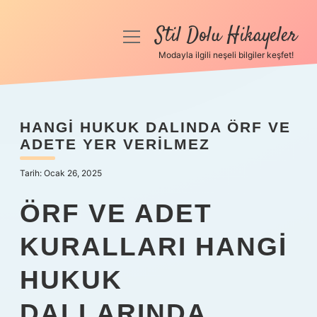
Stil Dolu Hikayeler
menüyü
aç
Modayla ilgili neşeli bilgiler keşfet!
Anasayfa
Gizlilik Politikası
HANGI HUKUK DALINDA ÖRF VE
ADETE YER VERILMEZ
Yasal Uyarı
Tarih: Ocak 26, 2025
Hakkımızda
ÖRF VE ADET
KURALLARI HANGI
HUKUK
DALLARINDA