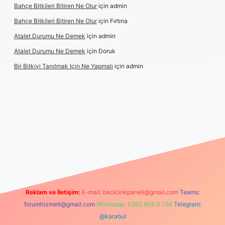
Bahçe Bitkileri Bitiren Ne Olur
için
admin
Bahçe Bitkileri Bitiren Ne Olur
için
Fırtına
Atalet Durumu Ne Demek
için
admin
Atalet Durumu Ne Demek
için
Doruk
Bir Bitkiyi Tanıtmak Için Ne Yapmalı
için
admin
bet canlı maç izle
Reklam ve İletişim:
E-mail:
backlinkpaneli@gmail.com
Teams:
forumhizmeti@gmail.com
Whatsapp: 0262 606 0 726
Telegram:
@karabul