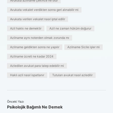
Avukata azilname çekince ne olur
Avukata vekalet verdikten sonra geri alınabilir mi
Avukata verilen vekalet nasıl iptal edilir
Azil hakkı ne demektir
Azil ne zaman hüküm doğurur
Azilname aynı noterden olmak zorunda mı
Azilname geldikten sonra ne yapılır
Azilname Sicile işler mi
Azilname ücreti ne kadar 2024
Azledilen avukat para talep edebilir mi
Haklı azil nasıl ispatlanır
Tutulan avukat nasıl azledilir
Önceki Yazı
Psikolojik Bağımlı Ne Demek