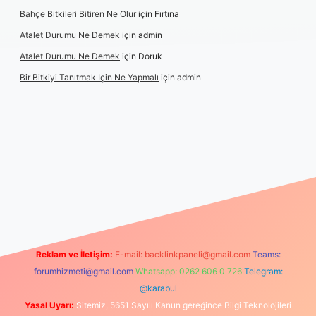
Bahçe Bitkileri Bitiren Ne Olur
için
Fırtına
Atalet Durumu Ne Demek
için
admin
Atalet Durumu Ne Demek
için
Doruk
Bir Bitkiyi Tanıtmak Için Ne Yapmalı
için
admin
t canlı maç izle
Reklam ve İletişim:
E-mail:
backlinkpaneli@gmail.com
Teams:
forumhizmeti@gmail.com
Whatsapp: 0262 606 0 726
Telegram:
@karabul
Yasal Uyarı:
Sitemiz, 5651 Sayılı Kanun gereğince Bilgi Teknolojileri