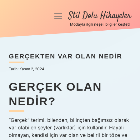
Stil Dolu Hikayeler
menüyü
aç
Modayla ilgili neşeli bilgiler keşfet!
Anasayfa
Gizlilik Politikası
GERÇEKTEN VAR OLAN NEDIR
Yasal Uyarı
Tarih: Kasım 2, 2024
Hakkımızda
GERÇEK OLAN
NEDIR?
“Gerçek” terimi, bilenden, bilinçten bağımsız olarak
var olabilen şeyler (varlıklar) için kullanılır. Hayali
olmayan, kendisi için var olan ve belirli bir töze ve