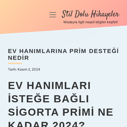
Stil Dolu Hikayeler
menüyü
aç
Modayla ilgili neşeli bilgiler keşfet!
Anasayfa
Gizlilik Politikası
EV HANIMLARINA PRIM DESTEĞI
NEDIR
Yasal Uyarı
Tarih: Kasım 2, 2024
Hakkımızda
EV HANIMLARI
ISTEĞE BAĞLI
SIGORTA PRIMI NE
KADAR 2024?