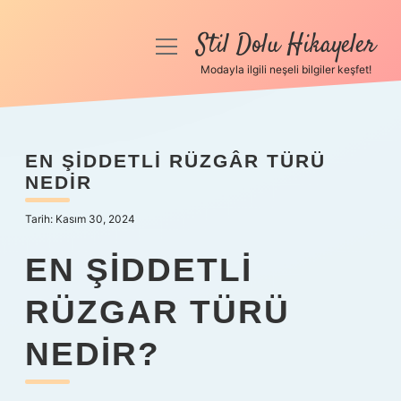
Stil Dolu Hikayeler
menüyü
aç
Modayla ilgili neşeli bilgiler keşfet!
Anasayfa
Gizlilik Politikası
EN ŞIDDETLI RÜZGÂR TÜRÜ
NEDIR
Yasal Uyarı
Tarih: Kasım 30, 2024
Hakkımızda
EN ŞIDDETLI
RÜZGAR TÜRÜ
NEDIR?