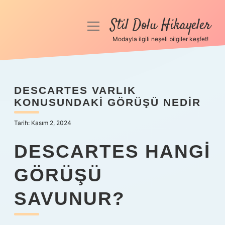
Stil Dolu Hikayeler
menüyü
aç
Modayla ilgili neşeli bilgiler keşfet!
Anasayfa
Gizlilik Politikası
DESCARTES VARLIK
KONUSUNDAKI GÖRÜŞÜ NEDIR
Yasal Uyarı
Tarih: Kasım 2, 2024
Hakkımızda
DESCARTES HANGI
GÖRÜŞÜ
SAVUNUR?