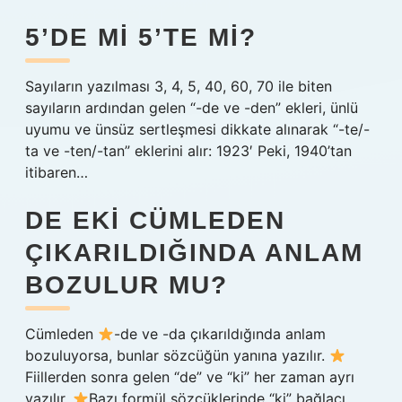
5’DE MI 5’TE MI?
Sayıların yazılması 3, 4, 5, 40, 60, 70 ile biten
sayıların ardından gelen “-de ve -den” ekleri, ünlü
uyumu ve ünsüz sertleşmesi dikkate alınarak “-te/-
ta ve -ten/-tan” eklerini alır: 1923′ Peki, 1940’tan
itibaren…
DE EKI CÜMLEDEN
ÇIKARILDIĞINDA ANLAM
BOZULUR MU?
Cümleden
-de ve -da çıkarıldığında anlam
bozuluyorsa, bunlar sözcüğün yanına yazılır.
Fiillerden sonra gelen “de” ve “ki” her zaman ayrı
yazılır.
Bazı formül sözcüklerinde “ki” bağlacı