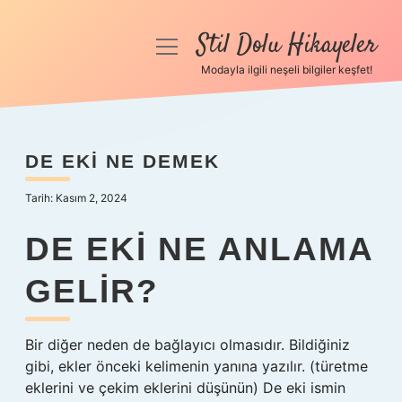
Stil Dolu Hikayeler
menüyü
aç
Modayla ilgili neşeli bilgiler keşfet!
Anasayfa
Gizlilik Politikası
DE EKI NE DEMEK
Yasal Uyarı
Tarih: Kasım 2, 2024
Hakkımızda
DE EKI NE ANLAMA
GELIR?
Bir diğer neden de bağlayıcı olmasıdır. Bildiğiniz
gibi, ekler önceki kelimenin yanına yazılır. (türetme
eklerini ve çekim eklerini düşünün) De eki ismin