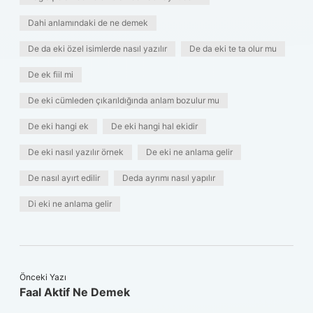
Dahi anlamındaki de ne demek
De da eki özel isimlerde nasıl yazılır
De da eki te ta olur mu
De ek fiil mi
De eki cümleden çıkarıldığında anlam bozulur mu
De eki hangi ek
De eki hangi hal ekidir
De eki nasıl yazılır örnek
De eki ne anlama gelir
De nasıl ayırt edilir
Deda ayrımı nasıl yapılır
Di eki ne anlama gelir
Önceki Yazı
Faal Aktif Ne Demek