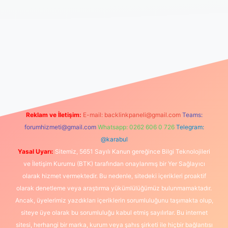
ilbet canlı maç izle
Reklam ve İletişim:
E-mail:
backlinkpaneli@gmail.com
Teams:
forumhizmeti@gmail.com
Whatsapp: 0262 606 0 726
Telegram:
@karabul
Yasal Uyarı:
Sitemiz, 5651 Sayılı Kanun gereğince Bilgi Teknolojileri
ve İletişim Kurumu (BTK) tarafından onaylanmış bir Yer Sağlayıcı
olarak hizmet vermektedir. Bu nedenle, sitedeki içerikleri proaktif
olarak denetleme veya araştırma yükümlülüğümüz bulunmamaktadır.
Ancak, üyelerimiz yazdıkları içeriklerin sorumluluğunu taşımakta olup,
siteye üye olarak bu sorumluluğu kabul etmiş sayılırlar. Bu internet
sitesi, herhangi bir marka, kurum veya şahıs şirketi ile hiçbir bağlantısı