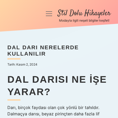
Stil Dolu Hikayeler
menüyü
aç
Modayla ilgili neşeli bilgiler keşfet!
Anasayfa
Gizlilik Politikası
DAL DARI NERELERDE
KULLANILIR
Yasal Uyarı
Tarih: Kasım 2, 2024
Hakkımızda
DAL DARISI NE IŞE
YARAR?
Darı, birçok faydası olan çok yönlü bir tahıldır.
Dalmaçya darısı, beyaz pirinçten daha fazla lif