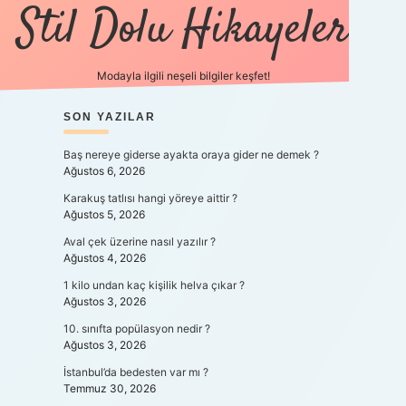
Stil Dolu Hikayeler
Modayla ilgili neşeli bilgiler keşfet!
SIDEBAR
SON YAZILAR
ilbet canlı maç izle
Baş nereye giderse ayakta oraya gider ne demek ?
Ağustos 6, 2026
Karakuş tatlısı hangi yöreye aittir ?
Ağustos 5, 2026
Aval çek üzerine nasıl yazılır ?
Ağustos 4, 2026
1 kilo undan kaç kişilik helva çıkar ?
Ağustos 3, 2026
10. sınıfta popülasyon nedir ?
Ağustos 3, 2026
İstanbul’da bedesten var mı ?
Temmuz 30, 2026