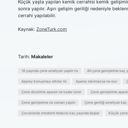
Küçük yaşta yapılan kemik cerrahisi kemik gelişimin
sonra yapılır. Aşırı gelişim geriliği nedeniyle bek
cerrahi yapılabilir.
Kaynak:
ZoneTurk.com
Tarih:
Makaleler
16 yaşında çene ameliyatı yapılır mı
Alt çene genişletme kaç 
Aparey konuşmayı etkiler mi
Aparey takılmazsa ne olur
Ç
Çene düzeltme aparatı ne kadar sürer
Çene genişletme aparatı
Çene genişletme ne zaman yapılır
Çene geriliği ameliyatı kaç 
Çocuklarda ortodonti tedavisi kaç yaşında başlar
Küçük çene 