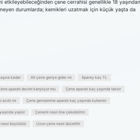
i etkileyebileceğinden çene cerrahisi genellikle 18 yaşında
lenmeyen durumlarda; kemikleri uzatmak için küçük yaşta da
yaşına kadar
Alt çene geriye gider mi
Aparey kaç TL
ene aparatı devlet karşılıyor mu
Çene aparatı kaç yaşında takılır
 acıtır mı
Çene genişletme aparatı kaç yaşında kullanılır
yaşında yapılır
Çenemi nasıl öne çekebilirim
nasıl büyütülür
Uzun çene nasıl düzeltilir