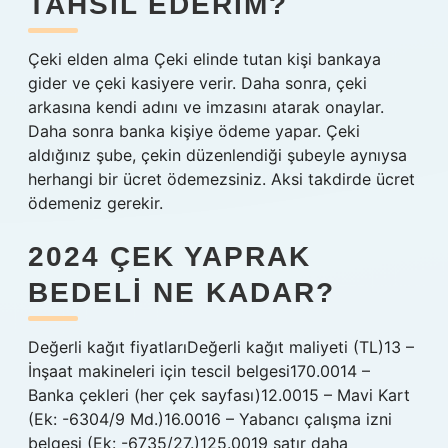
TAHSIL EDERIM?
Çeki elden alma Çeki elinde tutan kişi bankaya
gider ve çeki kasiyere verir. Daha sonra, çeki
arkasına kendi adını ve imzasını atarak onaylar.
Daha sonra banka kişiye ödeme yapar. Çeki
aldığınız şube, çekin düzenlendiği şubeyle aynıysa
herhangi bir ücret ödemezsiniz. Aksi takdirde ücret
ödemeniz gerekir.
2024 ÇEK YAPRAK
BEDELI NE KADAR?
Değerli kağıt fiyatlarıDeğerli kağıt maliyeti (TL)13 –
İnşaat makineleri için tescil belgesi170.0014 –
Banka çekleri (her çek sayfası)12.0015 – Mavi Kart
(Ek: -6304/9 Md.)16.0016 – Yabancı çalışma izni
belgesi (Ek: -6735/27.)125.0019 satır daha