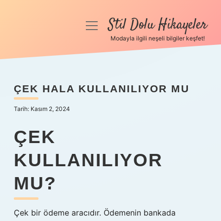
Stil Dolu Hikayeler
menüyü
aç
Modayla ilgili neşeli bilgiler keşfet!
Anasayfa
Gizlilik Politikası
ÇEK HALA KULLANILIYOR MU
Yasal Uyarı
Tarih: Kasım 2, 2024
Hakkımızda
ÇEK
KULLANILIYOR
MU?
Çek bir ödeme aracıdır. Ödemenin bankada