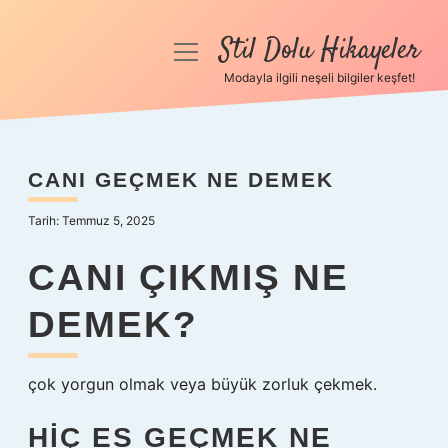
Stil Dolu Hikayeler
menüyü
aç
Modayla ilgili neşeli bilgiler keşfet!
Anasayfa
Gizlilik Politikası
CANI GEÇMEK NE DEMEK
Yasal Uyarı
Tarih: Temmuz 5, 2025
Hakkımızda
CANI ÇIKMIŞ NE
DEMEK?
çok yorgun olmak veya büyük zorluk çekmek.
HIÇ ES GEÇMEK NE