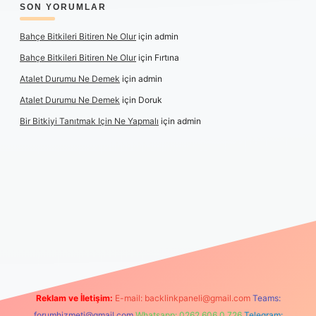
SON YORUMLAR
Bahçe Bitkileri Bitiren Ne Olur
için
admin
Bahçe Bitkileri Bitiren Ne Olur
için
Fırtına
Atalet Durumu Ne Demek
için
admin
Atalet Durumu Ne Demek
için
Doruk
Bir Bitkiyi Tanıtmak Için Ne Yapmalı
için
admin
izle
Reklam ve İletişim:
E-mail:
backlinkpaneli@gmail.com
Teams:
forumhizmeti@gmail.com
Whatsapp: 0262 606 0 726
Telegram: