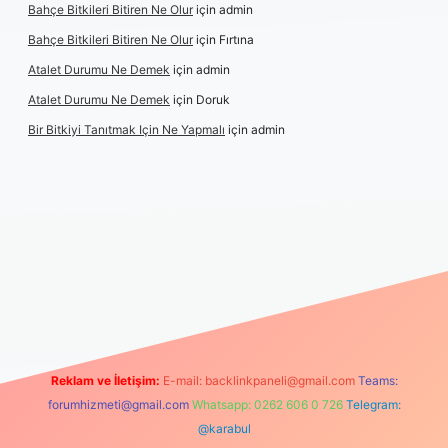
Bahçe Bitkileri Bitiren Ne Olur
için
admin
Bahçe Bitkileri Bitiren Ne Olur
için
Fırtına
Atalet Durumu Ne Demek
için
admin
Atalet Durumu Ne Demek
için
Doruk
Bir Bitkiyi Tanıtmak Için Ne Yapmalı
için
admin
izle
Reklam ve İletişim:
E-mail:
backlinkpaneli@gmail.com
Teams:
forumhizmeti@gmail.com
Whatsapp: 0262 606 0 726
Telegram:
@karabul