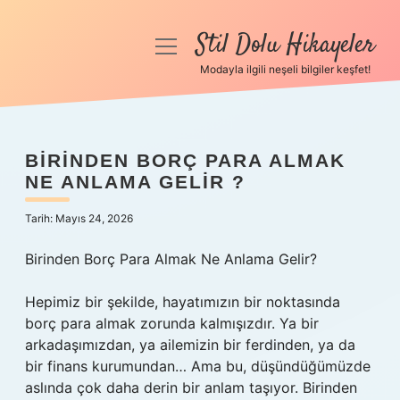
Stil Dolu Hikayeler
menüyü
aç
Modayla ilgili neşeli bilgiler keşfet!
Anasayfa
Gizlilik Politikası
BIRINDEN BORÇ PARA ALMAK
NE ANLAMA GELIR ?
Yasal Uyarı
Tarih: Mayıs 24, 2026
Hakkımızda
Birinden Borç Para Almak Ne Anlama Gelir?
Hepimiz bir şekilde, hayatımızın bir noktasında
borç para almak zorunda kalmışızdır. Ya bir
arkadaşımızdan, ya ailemizin bir ferdinden, ya da
bir finans kurumundan… Ama bu, düşündüğümüzde
aslında çok daha derin bir anlam taşıyor. Birinden