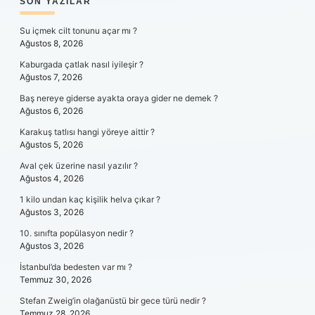
SIDEBAR
SON YAZILAR
Su içmek cilt tonunu açar mı ?
Ağustos 8, 2026
Kaburgada çatlak nasıl iyileşir ?
Ağustos 7, 2026
Baş nereye giderse ayakta oraya gider ne demek ?
Ağustos 6, 2026
Karakuş tatlısı hangi yöreye aittir ?
Ağustos 5, 2026
Aval çek üzerine nasıl yazılır ?
Ağustos 4, 2026
1 kilo undan kaç kişilik helva çıkar ?
Ağustos 3, 2026
10. sınıfta popülasyon nedir ?
Ağustos 3, 2026
İstanbul’da bedesten var mı ?
Temmuz 30, 2026
Stefan Zweig’in olağanüstü bir gece türü nedir ?
Temmuz 28, 2026