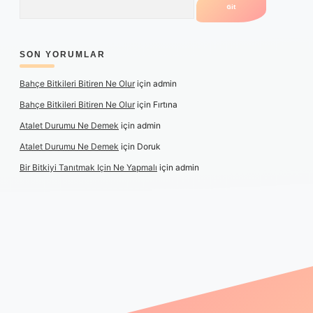
SON YORUMLAR
Bahçe Bitkileri Bitiren Ne Olur
için
admin
Bahçe Bitkileri Bitiren Ne Olur
için
Fırtına
Atalet Durumu Ne Demek
için
admin
Atalet Durumu Ne Demek
için
Doruk
Bir Bitkiyi Tanıtmak Için Ne Yapmalı
için
admin
bet canlı maç izle