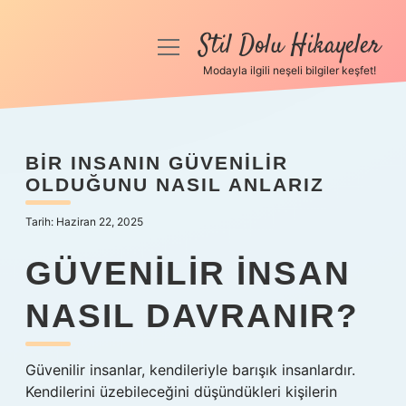
Stil Dolu Hikayeler
menüyü
aç
Modayla ilgili neşeli bilgiler keşfet!
Anasayfa
Gizlilik Politikası
BIR INSANIN GÜVENILIR
OLDUĞUNU NASIL ANLARIZ
Yasal Uyarı
Tarih: Haziran 22, 2025
Hakkımızda
GÜVENILIR INSAN
NASIL DAVRANIR?
Güvenilir insanlar, kendileriyle barışık insanlardır.
Kendilerini üzebileceğini düşündükleri kişilerin