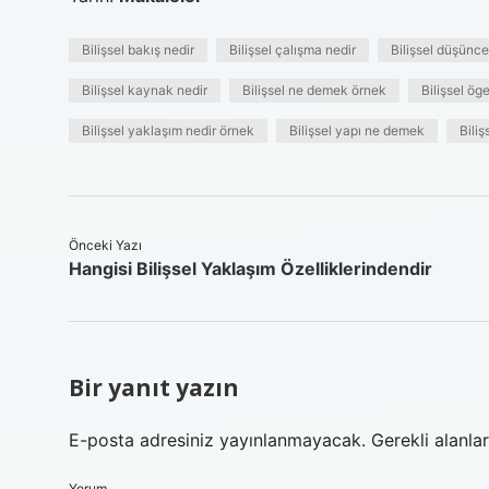
Bilişsel bakış nedir
Bilişsel çalışma nedir
Bilişsel düşünc
Bilişsel kaynak nedir
Bilişsel ne demek örnek
Bilişsel öge
Bilişsel yaklaşım nedir örnek
Bilişsel yapı ne demek
Biliş
Önceki Yazı
Hangisi Bilişsel Yaklaşım Özelliklerindendir
Bir yanıt yazın
E-posta adresiniz yayınlanmayacak.
Gerekli alanla
Yorum