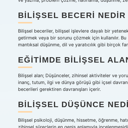
ve yazma, problem çözme, hatırlama, düşünme, zeka, 
BILIŞSEL BECERI NEDI
Bilişsel beceriler, bilişsel işlevlere dayalı bir yeten
getirmek veya bir sorunu çözmek için kullanılır. Bu
mantıksal düşünme, dil ve yaratıcılık gibi birçok farkl
EĞITIMDE BILIŞSEL ALA
Bilişsel alan; Düşünceler, zihinsel aktiviteler ve yor
inanç, tutum, ilgi ve dünya görüşü gibi içsel davranış
becerileri gerektiren davranışları içerir.
BILIŞSEL DÜŞÜNCE NED
Bilişsel psikoloji, düşünme, hissetme, öğrenme, ha
zihinsel süreçlerin en geniş anlamıyla incelenmesidir. 