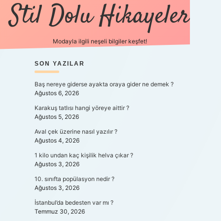
Stil Dolu Hikayeler
Modayla ilgili neşeli bilgiler keşfet!
SIDEBAR
SON YAZILAR
ilbet canlı maç izle
Baş nereye giderse ayakta oraya gider ne demek ?
Ağustos 6, 2026
Karakuş tatlısı hangi yöreye aittir ?
Ağustos 5, 2026
Aval çek üzerine nasıl yazılır ?
Ağustos 4, 2026
1 kilo undan kaç kişilik helva çıkar ?
Ağustos 3, 2026
10. sınıfta popülasyon nedir ?
Ağustos 3, 2026
İstanbul’da bedesten var mı ?
Temmuz 30, 2026