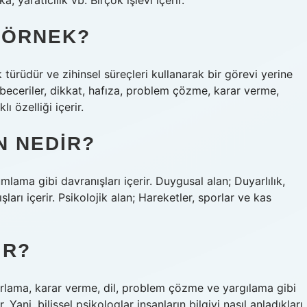
yaratıcılık vb. Birçok işlevi içerir.
R ÖRNEK?
ek türüdür ve zihinsel süreçleri kullanarak bir görevi yerine
 beceriler, dikkat, hafıza, problem çözme, karar verme,
ı özelliği içerir.
N NEDIR?
umlama gibi davranışları içerir. Duygusal alan; Duyarlılık,
ları içerir. Psikolojik alan; Hareketler, sporlar ve kas
IR?
tırlama, karar verme, dil, problem çözme ve yargılama gibi
Yani, bilişsel psikologlar insanların bilgiyi nasıl anladıkları,