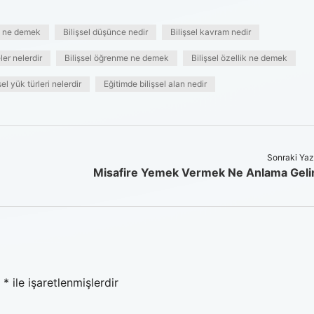
e ne demek
Bilişsel düşünce nedir
Bilişsel kavram nedir
ler nelerdir
Bilişsel öğrenme ne demek
Bilişsel özellik ne demek
sel yük türleri nelerdir
Eğitimde bilişsel alan nedir
Sonraki Yaz
Misafire Yemek Vermek Ne Anlama Geli
r
*
ile işaretlenmişlerdir