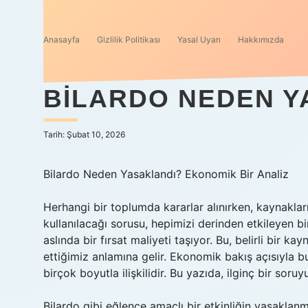
Anasayfa
Gizlilik Politikası
Yasal Uyarı
Hakkımızda
BILARDO NEDEN Y
Tarih: Şubat 10, 2026
Bilardo Neden Yasaklandı? Ekonomik Bir Analiz
Herhangi bir toplumda kararlar alınırken, kaynakların
kullanılacağı sorusu, hepimizi derinden etkileyen b
aslında bir fırsat maliyeti taşıyor. Bu, belirli bir ka
ettiğimiz anlamına gelir. Ekonomik bakış açısıyla 
birçok boyutla ilişkilidir. Bu yazıda, ilginç bir sor
Bilardo gibi eğlence amaçlı bir etkinliğin yasaklanm