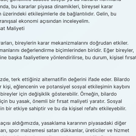
da, bu kararlar piyasa dinamikleri, bireysel karar
üzerindeki etkileşimlerle de bağlantılıdır. Gelin, bu
nışsal ekonomi açısından inceleyelim.
at Maliyeti
ları, bireylerin karar mekanizmalarını doğrudan etkiler.
amanlarını değerlendirme biçimlerinden biridir. Eğer bireyler,
e başka faaliyetlere yönlendirilirse, bu durum, kişisel fırsa
izde, terk ettiğiniz alternatifin değerini ifade eder. Bilardo
 kişi, eğlencenin ve potansiyel sosyal etkileşimin kaybını
reyler için değişiklik gösterebilir. Örneğin, bilardo
çin bu yasak, önemli bir fırsat maliyeti yaratır. Sosyal
in bir etkiye sahiptir ve bu da kişisel refahı etkileyebilir.
çısı aldığımızda, yasaklama kararının piyasadaki diğer
ları, spor malzemesi satan dükkanlar, üreticiler ve hizmet