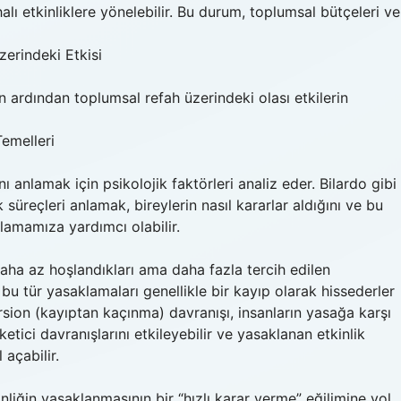
ı etkinliklere yönelebilir. Bu durum, toplumsal bütçeleri ve
erindeki Etkisi
n ardından toplumsal refah üzerindeki olası etkilerin
Temelleri
 anlamak için psikolojik faktörleri analiz eder. Bilardo gibi
 süreçleri anlamak, bireylerin nasıl kararlar aldığını ve bu
nlamamıza yardımcı olabilir.
 daha az hoşlandıkları ama daha fazla tercih edilen
, bu tür yasaklamaları genellikle bir kayıp olarak hissederler
sion (kayıptan kaçınma) davranışı, insanların yasağa karşı
ketici davranışlarını etkileyebilir ve yasaklanan etkinlik
 açabilir.
nliğin yasaklanmasının bir “hızlı karar verme” eğilimine yol