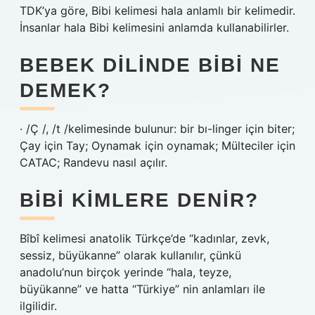
TDK’ya göre, Bibi kelimesi hala anlamlı bir kelimedir.
İnsanlar hala Bibi kelimesini anlamda kullanabilirler.
BEBEK DILINDE BIBI NE
DEMEK?
· /Ç /, /t /kelimesinde bulunur: bir bı-linger için biter;
Çay için Tay; Oynamak için oynamak; Mülteciler için
CATAC; Randevu nasıl açılır.
BIBI KIMLERE DENIR?
Bîbî kelimesi anatolik Türkçe’de “kadınlar, zevk,
sessiz, büyükanne” olarak kullanılır, çünkü
anadolu’nun birçok yerinde “hala, teyze,
büyükanne” ve hatta “Türkiye” nin anlamları ile
ilgilidir.