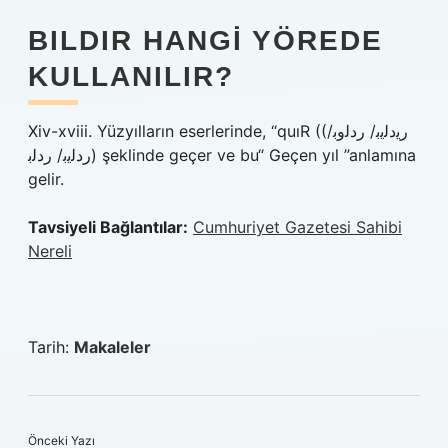
BILDIR HANGI YÖREDE
KULLANILIR?
Xiv-xviii. Yüzyılların eserlerinde, “quıR ((رﯾدﻟﯾﺑ/ ردﻟوﺑ/
ردﻟﯾﺑ/ ردﻟﺑ) şeklinde geçer ve bu“ Geçen yıl ”anlamına
gelir.
Tavsiyeli Bağlantılar:
Cumhuriyet Gazetesi Sahibi
Nereli
Tarih:
Makaleler
Önceki Yazı