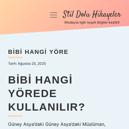
Stil Dolu Hikayeler
menüyü
aç
Modayla ilgili neşeli bilgiler keşfet!
Anasayfa
Gizlilik Politikası
BIBI HANGI YÖRE
Yasal Uyarı
Tarih: Ağustos 25, 2025
Hakkımızda
BIBI HANGI
YÖREDE
KULLANILIR?
Güney Asya’daki Güney Asya’daki Müslüman,