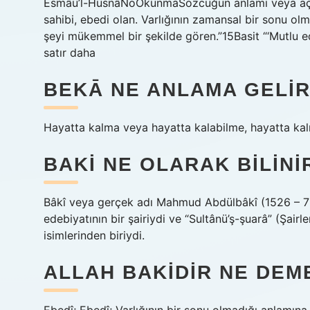
Esmâü’l-HüsnâNoOkunmaSözcüğün anlamı veya açıkl
sahibi, ebedi olan. Varlığının zamansal bir sonu olma
şeyi mükemmel bir şekilde gören.”15Basit “‘Mutlu ed
satır daha
BEKĀ NE ANLAMA GELI
Hayatta kalma veya hayatta kalabilme, hayatta kal
BAKI NE OLARAK BILINI
Bâkî veya gerçek adı Mahmud Abdülbâkî (1526 – 7 Ni
edebiyatının bir şairiydi ve “Sultânü’ş-şuarâ” (Şairl
isimlerinden biriydi.
ALLAH BAKIDIR NE DEM