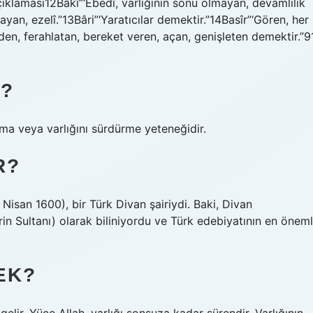
aması12Bâkî”‘Ebedî, varlığının sonu olmayan, devamlılık
yan, ezelî.”13Bâri”‘Yaratıcılar demektir.”14Basîr”‘Gören, her
en, ferahlatan, bereket veren, açan, genişleten demektir.”9
R?
ma veya varlığını sürdürme yeteneğidir.
R?
san 1600), bir Türk Divan şairiydi. Baki, Divan
erin Sultanı) olarak biliniyordu ve Türk edebiyatının en öneml
EK?