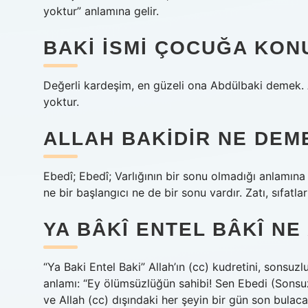
yoktur” anlamına gelir.
BAKI ISMI ÇOCUĞA KON
Değerli kardeşim, en güzeli ona Abdülbaki demek. 
yoktur.
ALLAH BAKIDIR NE DEM
Ebedî; Ebedî; Varlığının bir sonu olmadığı anlamına g
ne bir başlangıcı ne de bir sonu vardır. Zatı, sıfatlar
YA BÂKÎ ENTEL BÂKÎ NE
“Ya Baki Entel Baki” Allah’ın (cc) kudretini, sonsuz
anlamı: “Ey ölümsüzlüğün sahibi! Sen Ebedi (Sonsuz
ve Allah (cc) dışındaki her şeyin bir gün son bulaca