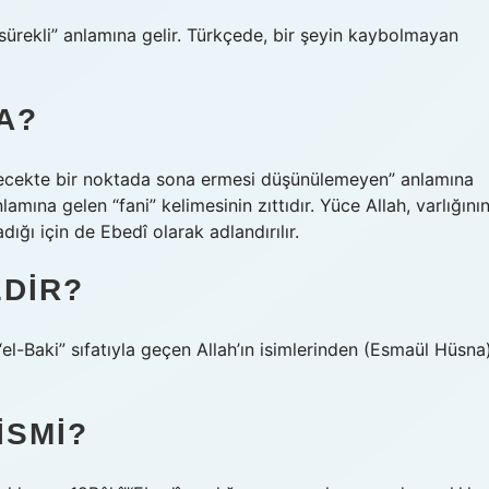
, sürekli” anlamına gelir. Türkçede, bir şeyin kaybolmayan
A?
gelecekte bir noktada sona ermesi düşünülemeyen” anlamına
amına gelen “fani” kelimesinin zıttıdır. Yüce Allah, varlığını
ığı için de Ebedî olarak adlandırılır.
EDIR?
“el-Baki” sıfatıyla geçen Allah’ın isimlerinden (Esmaül Hüsna
ISMI?