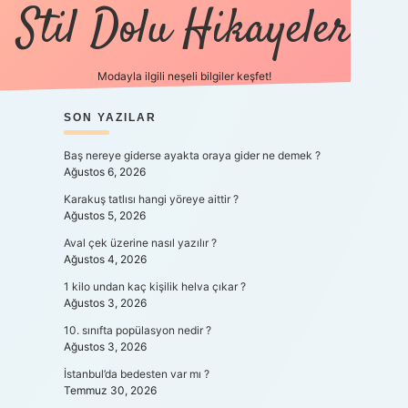
Stil Dolu Hikayeler
Modayla ilgili neşeli bilgiler keşfet!
SIDEBAR
SON YAZILAR
ilbet canlı maç izle
Baş nereye giderse ayakta oraya gider ne demek ?
Ağustos 6, 2026
Karakuş tatlısı hangi yöreye aittir ?
Ağustos 5, 2026
Aval çek üzerine nasıl yazılır ?
Ağustos 4, 2026
1 kilo undan kaç kişilik helva çıkar ?
Ağustos 3, 2026
10. sınıfta popülasyon nedir ?
Ağustos 3, 2026
İstanbul’da bedesten var mı ?
Temmuz 30, 2026