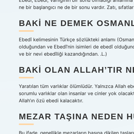
Ebedî; Ebedî; Varlığının bir sonu olmadığı anlamına g
ne bir başlangıcı ne de bir sonu vardır. Zatı, sıfatlar
BAKI NE DEMEK OSMAN
Ebedî kelimesinin Türkçe sözlükteki anlamı (Osmanl
olduğundan ve Ebedî’nin isimleri de ebedî olduğund
ve bir nevi ebedîliği kazandığından. .L.)
BAKI OLAN ALLAH’TIR 
Yaratılan tüm varlıklar ölümlüdür. Yalnızca Allah eb
sorumlu varlıklar olan insanlar ve cinler yok olacak
Allah’ın özü ebedi kalacaktır.
MEZAR TAŞINA NEDEN H
Bu ifade, genellikle mezarların başına dikilen taşlar