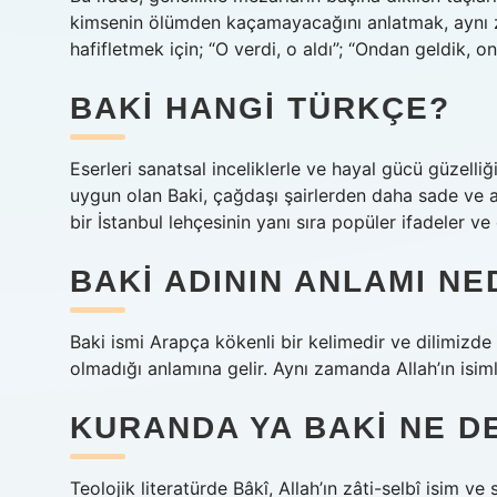
kimsenin ölümden kaçamayacağını anlatmak, aynı za
hafifletmek için; “O verdi, o aldı”; “Ondan geldik,
BAKI HANGI TÜRKÇE?
Eserleri sanatsal inceliklerle ve hayal gücü güzelli
uygun olan Baki, çağdaşı şairlerden daha sade ve anla
bir İstanbul lehçesinin yanı sıra popüler ifadeler ve
BAKI ADININ ANLAMI NE
Baki ismi Arapça kökenli bir kelimedir ve dilimizde g
olmadığı anlamına gelir. Aynı zamanda Allah’ın isimle
KURANDA YA BAKI NE D
Teolojik literatürde Bâkî, Allah’ın zâti-selbî isim ve 