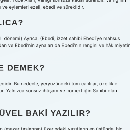
elir. Yüce Allah, varlığı sonsuza kadar sürendir. Varlığının
ı ve eylemleri ezeli, ebedi ve süreklidir.
LICA?
ı dönemi) Ayrıca. (Ebedî, izzet sahibi Ebedî’ye mahsus
an ve Ebedî’nin aynaları da Ebedî’nin rengini ve hâkimiyetin
NE DEMEK?
edidir. Bu nedenle, yeryüzündeki tüm canlılar, özellikle
tır. Yalnızca sonsuz ihtişam ve cömertliğin Sahibi olan
ÜVEL BAKI YAZILIR?
ın (mezar taşlarının) üzerindeki yazıtların en üstünde, hiç