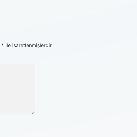
r
*
ile işaretlenmişlerdir