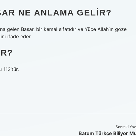
ASAR NE ANLAMA GELIR?
 gelen Basar, bir kemal sıfatıdır ve Yüce Allah’ın göze
ini ifade eder.
IR?
ı 113’tür.
Sonraki Yaz
Batum Türkçe Biliyor M