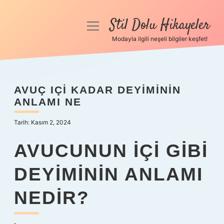
Stil Dolu Hikayeler
menüyü
aç
Modayla ilgili neşeli bilgiler keşfet!
Anasayfa
Gizlilik Politikası
AVUÇ IÇI KADAR DEYIMININ
ANLAMI NE
Yasal Uyarı
Tarih: Kasım 2, 2024
Hakkımızda
AVUCUNUN IÇI GIBI
DEYIMININ ANLAMI
NEDIR?