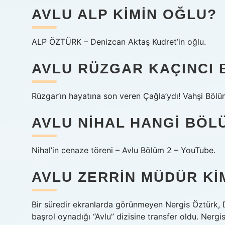
AVLU ALP KIMIN OĞLU?
ALP ÖZTÜRK – Denizcan Aktaş Kudret’in oğlu.
AVLU RÜZGAR KAÇINCI
Rüzgar’ın hayatına son veren Çağla’ydı! Vahşi Böl
AVLU NIHAL HANGI BÖL
Nihal’in cenaze töreni – Avlu Bölüm 2 – YouTube.
AVLU ZERRIN MÜDÜR KI
Bir süredir ekranlarda görünmeyen Nergis Öztürk,
başrol oynadığı “Avlu” dizisine transfer oldu. Nergi