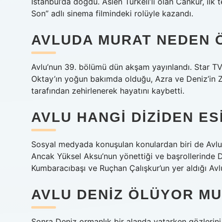
İstanbul’da doğdu. Aslen Türkeli’li olan Cankur, ilk
Son” adlı sinema filmindeki rolüyle kazandı.
AVLUDA MURAT NEDEN 
Avlu’nun 39. bölümü dün akşam yayınlandı. Star TV’de
Oktay’ın yoğun bakımda olduğu, Azra ve Deniz’in Ze
tarafından zehirlenerek hayatını kaybetti.
AVLU HANGI DIZIDEN ES
Sosyal medyada konuşulan konulardan biri de Avlu
Ancak Yüksel Aksu’nun yönettiği ve başrollerinde
Kumbaracıbaşı ve Ruçhan Çalışkur’un yer aldığı Avl
AVLU DENIZ ÖLÜYOR MU
Sonra Deniz ormanlık bir alanda yatarken gözlerin