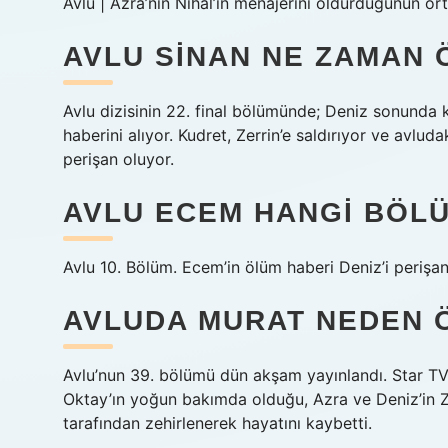
Avlu | Azra’nın Nihal’in menajerini öldürdüğünün ort
AVLU SINAN NE ZAMAN 
Avlu dizisinin 22. final bölümünde; Deniz sonunda kı
haberini alıyor. Kudret, Zerrin’e saldırıyor ve avlud
perişan oluyor.
AVLU ECEM HANGI BÖL
Avlu 10. Bölüm. Ecem’in ölüm haberi Deniz’i perişan
AVLUDA MURAT NEDEN 
Avlu’nun 39. bölümü dün akşam yayınlandı. Star TV’de
Oktay’ın yoğun bakımda olduğu, Azra ve Deniz’in Ze
tarafından zehirlenerek hayatını kaybetti.