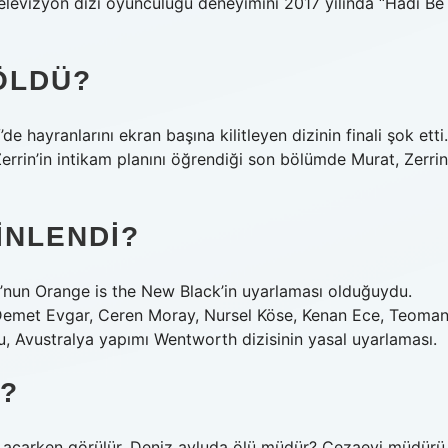
 televizyon dizi oyunculuğu deneyimini 2017 yılında “Hadi Be
ÖLDÜ?
 hayranlarını ekran başına kilitleyen dizinin finali şok etti.
rrin’in intikam planını öğrendiği son bölümde Murat, Zerrin
INLENDI?
’nun Orange is the New Black’in uyarlaması olduğuydu.
 Demet Evgar, Ceren Moray, Nursel Köse, Kenan Ece, Teoma
u, Avustralya yapımı Wentworth dizisinin yasal uyarlaması.
?
i açarken görülür. Deniz avluda ölü müdür? Cezaevi müdürü