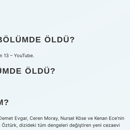
 BÖLÜMDE ÖLDÜ?
üm 13 – YouTube.
ÜMDE ÖLDÜ?
M?
 Demet Evgar, Ceren Moray, Nursel Köse ve Kenan Ece’nin
s Öztürk, dizideki tüm dengeleri değiştiren yeni cezaevi