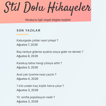
Stil Dolu Hikayeler
Modayla ilgili neşeli bilgiler keşfet!
SIDEBAR
SON YAZILAR
ilbet canlı maç izle
Kaburgada çatlak nasıl iyileşir ?
Ağustos 7, 2026
Baş nereye giderse ayakta oraya gider ne demek ?
Ağustos 6, 2026
Karakuş tatlısı hangi yöreye aittir ?
Ağustos 5, 2026
Aval çek üzerine nasıl yazılır ?
Ağustos 4, 2026
1 kilo undan kaç kişilik helva çıkar ?
Ağustos 3, 2026
10. sınıfta popülasyon nedir ?
Ağustos 3, 2026