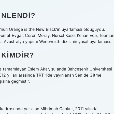
INLENDI?
’nun Orange is the New Black’in uyarlaması olduğuydu.
 Demet Evgar, Ceren Moray, Nursel Köse, Kenan Ece, Teoma
u, Avustralya yapımı Wentworth dizisinin yasal uyarlaması.
 KIMDIR?
’nda tamamlayan Eslem Akar, şu anda Bahçeşehir Üniversitesi
2012 yılları arasında TRT 1’de yayınlanan Sen de Gitme
şısına geçmiştir.
n kadrosunda yer alan Mihrimah Cankur, 2011 yılında