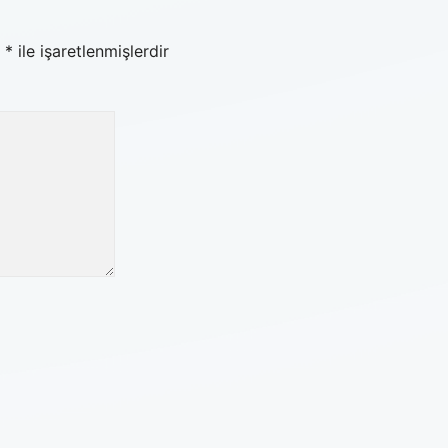
r
*
ile işaretlenmişlerdir