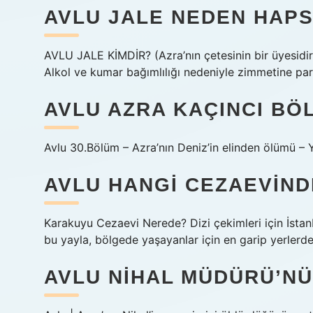
AVLU JALE NEDEN HAPS
AVLU JALE KİMDİR? (Azra’nın çetesinin bir üyesidi
Alkol ve kumar bağımlılığı nedeniyle zimmetine para
AVLU AZRA KAÇINCI BÖ
Avlu 30.Bölüm – Azra’nın Deniz’in elinden ölümü –
AVLU HANGI CEZAEVIND
Karakuyu Cezaevi Nerede? Dizi çekimleri için İstan
bu yayla, bölgede yaşayanlar için en garip yerlerden
AVLU NIHAL MÜDÜRÜ’NÜ