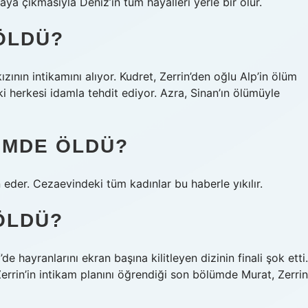
aya çıkmasıyla Deniz’in tüm hayalleri yerle bir olur.
ÖLDÜ?
zının intikamını alıyor. Kudret, Zerrin’den oğlu Alp’in ölüm
aki herkesi idamla tehdit ediyor. Azra, Sinan’ın ölümüyle
ÜMDE ÖLDÜ?
 eder. Cezaevindeki tüm kadınlar bu haberle yıkılır.
ÖLDÜ?
 hayranlarını ekran başına kilitleyen dizinin finali şok etti.
rrin’in intikam planını öğrendiği son bölümde Murat, Zerrin