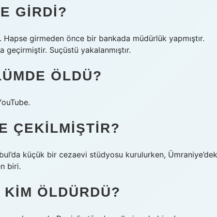
E GIRDI?
r. Hapse girmeden önce bir bankada müdürlük yapmıştır.
 geçirmiştir. Suçüstü yakalanmıştır.
LÜMDE ÖLDÜ?
 YouTube.
E ÇEKILMIŞTIR?
bul’da küçük bir cezaevi stüdyosu kurulurken, Ümraniye’dek
 biri.
 KIM ÖLDÜRDÜ?