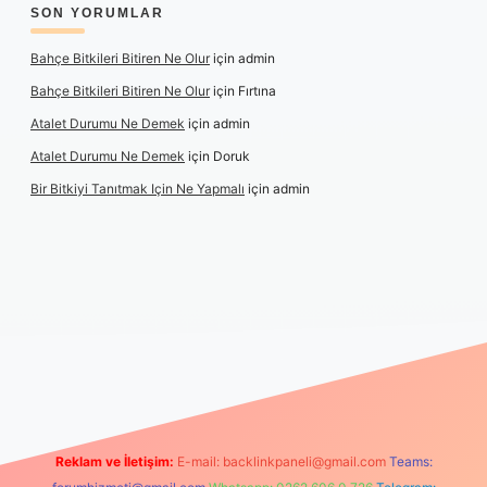
SON YORUMLAR
Bahçe Bitkileri Bitiren Ne Olur
için
admin
Bahçe Bitkileri Bitiren Ne Olur
için
Fırtına
Atalet Durumu Ne Demek
için
admin
Atalet Durumu Ne Demek
için
Doruk
Bir Bitkiyi Tanıtmak Için Ne Yapmalı
için
admin
izle
Reklam ve İletişim:
E-mail:
backlinkpaneli@gmail.com
Teams: