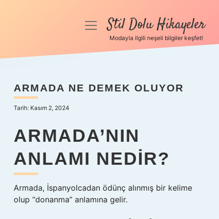
Stil Dolu Hikayeler
menüyü
aç
Modayla ilgili neşeli bilgiler keşfet!
Anasayfa
Gizlilik Politikası
ARMADA NE DEMEK OLUYOR
Yasal Uyarı
Tarih: Kasım 2, 2024
Hakkımızda
ARMADA’NIN
ANLAMI NEDIR?
Armada, İspanyolcadan ödünç alınmış bir kelime
olup “donanma” anlamına gelir.