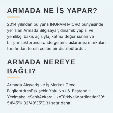
ARMADA NE IŞ YAPAR?
2014 yılından bu yana INGRAM MICRO bünyesinde
yer alan Armada Bilgisayar; dinamik yapısı ve
yenilikçi bakış açısıyla, katma değer sunan ve
bilişim sektörünün önde gelen uluslararası markaları
tarafından tercih edilen bir distribütördür.
ARMADA NEREYE
BAĞLI?
Armada Alışveriş ve İş MerkeziGenel
BilgilerAdresEskişehir Yolu No.: 6, Beştepe –
YenimahalleŞehirAnkaraÜlkeTürkiyeKoordinatlar39°
54′45″K 32°48′35″D31 satır daha