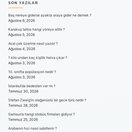
SIDEBAR
SON YAZILAR
Baş nereye giderse ayakta oraya gider ne demek ?
Ağustos 6, 2026
Karakuş tatlısı hangi yöreye aittir ?
Ağustos 5, 2026
Aval çek üzerine nasıl yazılır ?
Ağustos 4, 2026
1 kilo undan kaç kişilik helva çıkar ?
Ağustos 3, 2026
10. sınıfta popülasyon nedir ?
Ağustos 3, 2026
İstanbul’da bedesten var mı ?
Temmuz 30, 2026
Stefan Zweig’in olağanüstü bir gece türü nedir ?
Temmuz 28, 2026
Samsun’a hangi otobüs firmaları gidiyor ?
Temmuz 25, 2026
Arabanın hızı nasıl sabitlenir ?