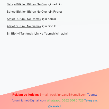
Bahçe Bitkileri Bitiren Ne Olur
için
admin
Bahçe Bitkileri Bitiren Ne Olur
için
Fırtına
Atalet Durumu Ne Demek
için
admin
Atalet Durumu Ne Demek
için
Doruk
Bir Bitkiyi Tanıtmak Için Ne Yapmalı
için
admin
et canlı maç izle
Reklam ve İletişim:
E-mail:
backlinkpaneli@gmail.com
Teams:
forumhizmeti@gmail.com
Whatsapp: 0262 606 0 726
Telegram:
@karabul