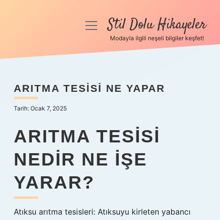
Stil Dolu Hikayeler
menüyü
aç
Modayla ilgili neşeli bilgiler keşfet!
Anasayfa
Gizlilik Politikası
ARITMA TESISI NE YAPAR
Yasal Uyarı
Tarih: Ocak 7, 2025
Hakkımızda
ARITMA TESISI
NEDIR NE IŞE
YARAR?
Atıksu arıtma tesisleri: Atıksuyu kirleten yabancı