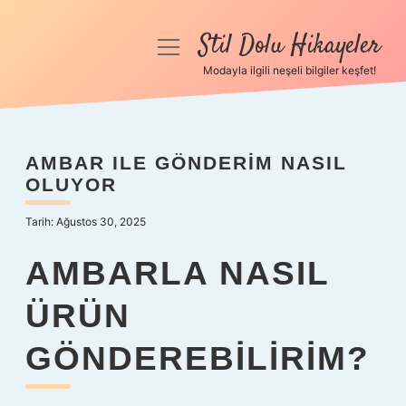
Stil Dolu Hikayeler
menüyü
aç
Modayla ilgili neşeli bilgiler keşfet!
Anasayfa
Gizlilik Politikası
AMBAR ILE GÖNDERIM NASIL
OLUYOR
Yasal Uyarı
Tarih: Ağustos 30, 2025
Hakkımızda
AMBARLA NASIL
ÜRÜN
GÖNDEREBILIRIM?