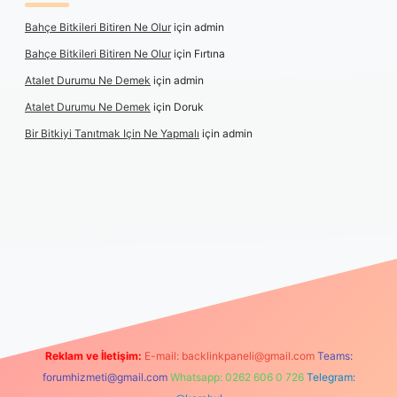
Bahçe Bitkileri Bitiren Ne Olur
için
admin
Bahçe Bitkileri Bitiren Ne Olur
için
Fırtına
Atalet Durumu Ne Demek
için
admin
Atalet Durumu Ne Demek
için
Doruk
Bir Bitkiyi Tanıtmak Için Ne Yapmalı
için
admin
le
Reklam ve İletişim:
E-mail:
backlinkpaneli@gmail.com
Teams:
forumhizmeti@gmail.com
Whatsapp: 0262 606 0 726
Telegram: