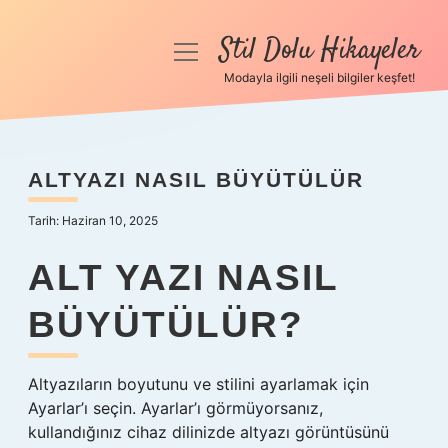
Stil Dolu Hikayeler
menüyü
aç
Modayla ilgili neşeli bilgiler keşfet!
Anasayfa
Gizlilik Politikası
ALTYAZI NASIL BÜYÜTÜLÜR
Yasal Uyarı
Tarih: Haziran 10, 2025
Hakkımızda
ALT YAZI NASIL
BÜYÜTÜLÜR?
Altyazıların boyutunu ve stilini ayarlamak için
Ayarlar’ı seçin. Ayarlar’ı görmüyorsanız,
kullandığınız cihaz dilinizde altyazı görüntüsünü