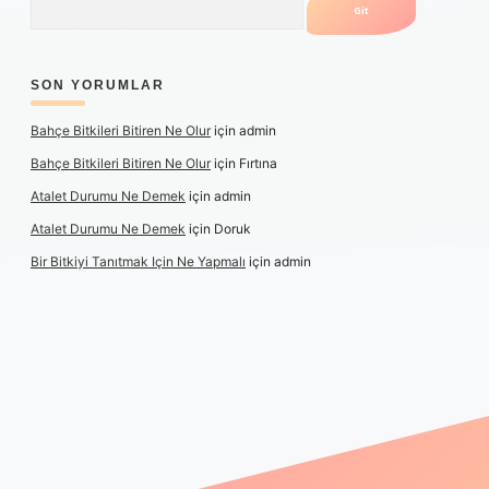
SON YORUMLAR
Bahçe Bitkileri Bitiren Ne Olur
için
admin
Bahçe Bitkileri Bitiren Ne Olur
için
Fırtına
Atalet Durumu Ne Demek
için
admin
Atalet Durumu Ne Demek
için
Doruk
Bir Bitkiyi Tanıtmak Için Ne Yapmalı
için
admin
bet canlı maç izle