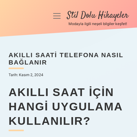
Stil Dolu Hikayeler
menüyü
aç
Modayla ilgili neşeli bilgiler keşfet!
Anasayfa
Gizlilik Politikası
AKILLI SAATI TELEFONA NASIL
BAĞLANIR
Yasal Uyarı
Tarih: Kasım 2, 2024
Hakkımızda
AKILLI SAAT IÇIN
HANGI UYGULAMA
KULLANILIR?