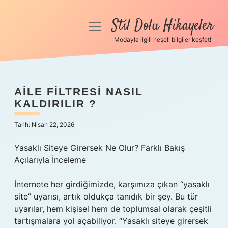
Stil Dolu Hikayeler
menüyü
aç
Modayla ilgili neşeli bilgiler keşfet!
Anasayfa
Gizlilik Politikası
AILE FILTRESI NASIL
KALDIRILIR ?
Yasal Uyarı
Tarih: Nisan 22, 2026
Hakkımızda
Yasaklı Siteye Girersek Ne Olur? Farklı Bakış
Açılarıyla İnceleme
İnternete her girdiğimizde, karşımıza çıkan “yasaklı
site” uyarısı, artık oldukça tanıdık bir şey. Bu tür
uyarılar, hem kişisel hem de toplumsal olarak çeşitli
tartışmalara yol açabiliyor. “Yasaklı siteye girersek