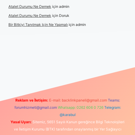
Atalet Durumu Ne Demek
için
admin
Atalet Durumu Ne Demek
için
Doruk
Bir Bitkiyi Tanıtmak Için Ne Yapmalı
için
admin
anlı maç izle
Reklam ve İletişim:
E-mail:
backlinkpaneli@gmail.com
Teams:
forumhizmeti@gmail.com
Whatsapp: 0262 606 0 726
Telegram:
@karabul
Yasal Uyarı:
Sitemiz, 5651 Sayılı Kanun gereğince Bilgi Teknolojileri
ve İletişim Kurumu (BTK) tarafından onaylanmış bir Yer Sağlayıcı