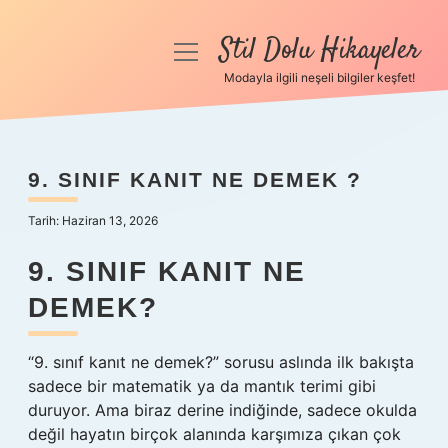
Stil Dolu Hikayeler
menüyü
aç
Modayla ilgili neşeli bilgiler keşfet!
Anasayfa
Gizlilik Politikası
9. SINIF KANIT NE DEMEK ?
Yasal Uyarı
Tarih: Haziran 13, 2026
Hakkımızda
9. SINIF KANIT NE
DEMEK?
“9. sınıf kanıt ne demek?” sorusu aslında ilk bakışta
sadece bir matematik ya da mantık terimi gibi
duruyor. Ama biraz derine indiğinde, sadece okulda
değil hayatın birçok alanında karşımıza çıkan çok