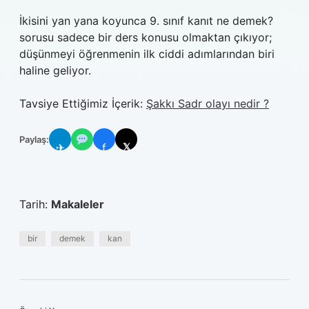
İkisini yan yana koyunca 9. sınıf kanıt ne demek?
sorusu sadece bir ders konusu olmaktan çıkıyor;
düşünmeyi öğrenmenin ilk ciddi adımlarından biri
haline geliyor.
Tavsiye Ettiğimiz İçerik:
Şakkı Sadr olayı nedir ?
Paylaş:
✈
f
𝕏
Tarih:
Makaleler
bir
demek
kan