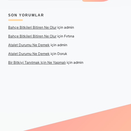
SON YORUMLAR
Bahçe Bitkileri Bitiren Ne Olur
için
admin
Bahçe Bitkileri Bitiren Ne Olur
için
Fırtına
Atalet Durumu Ne Demek
için
admin
Atalet Durumu Ne Demek
için
Doruk
Bir Bitkiyi Tanıtmak Için Ne Yapmalı
için
admin
 canlı maç izle