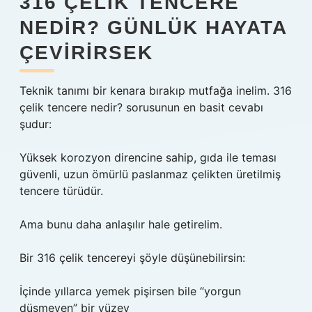
316 ÇELIK TENCERE
NEDIR? GÜNLÜK HAYATA
ÇEVIRIRSEK
Teknik tanımı bir kenara bırakıp mutfağa inelim. 316
çelik tencere nedir? sorusunun en basit cevabı
şudur:
Yüksek korozyon direncine sahip, gıda ile teması
güvenli, uzun ömürlü paslanmaz çelikten üretilmiş
tencere türüdür.
Ama bunu daha anlaşılır hale getirelim.
Bir 316 çelik tencereyi şöyle düşünebilirsin:
İçinde yıllarca yemek pişirsen bile “yorgun
düşmeyen” bir yüzey