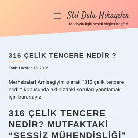
Stil Dolu Hikayeler
menüyü
aç
Modayla ilgili neşeli bilgiler keşfet!
Anasayfa
Gizlilik Politikası
316 ÇELIK TENCERE NEDIR ?
Yasal Uyarı
Tarih: Haziran 15, 2026
Hakkımızda
Merhabalar! Arnisagiyim olarak “316 çelik tencere
nedir” konusunda aklınızdaki soruları yanıtlamak
için buradayız.
316 ÇELIK TENCERE
NEDIR? MUTFAKTAKI
“SESSIZ MÜHENDISLIĞI”