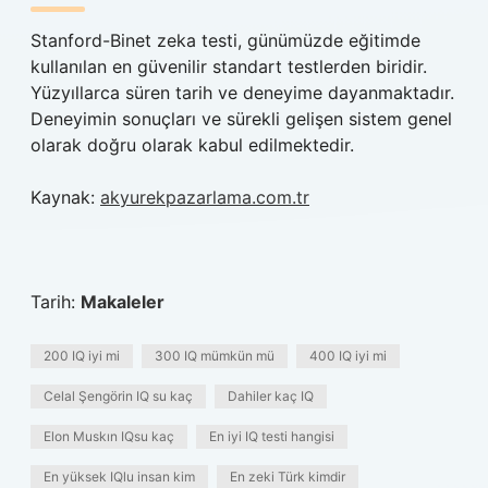
Stanford-Binet zeka testi, günümüzde eğitimde
kullanılan en güvenilir standart testlerden biridir.
Yüzyıllarca süren tarih ve deneyime dayanmaktadır.
Deneyimin sonuçları ve sürekli gelişen sistem genel
olarak doğru olarak kabul edilmektedir.
Kaynak:
akyurekpazarlama.com.tr
Tarih:
Makaleler
200 IQ iyi mi
300 IQ mümkün mü
400 IQ iyi mi
Celal Şengörin IQ su kaç
Dahiler kaç IQ
Elon Muskın IQsu kaç
En iyi IQ testi hangisi
En yüksek IQlu insan kim
En zeki Türk kimdir