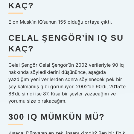
KAÇ?
Elon Musk’ın IQ’sunun 155 olduğu ortaya çıktı.
CELAL ŞENGÖR’IN IQ SU
KAÇ?
Celal Şengör Celal Şengör’ün 2002 verileriyle 90 iq
hakkında söylediklerini düşününce, aşağıda
yazdığım yeni verilerden sonra söylenecek pek bir
şey kalmamış gibi görünüyor. 2002’de 90’dı, 2015’te
88’di, şimdi ise 87. Kısa bir şeyler yazacağım ve
yorumu size bırakacağım.
300 IQ MÜMKÜN MÜ?
Kısaca: Dünyanın en zeki insanı kimdir? Ben bir fizik