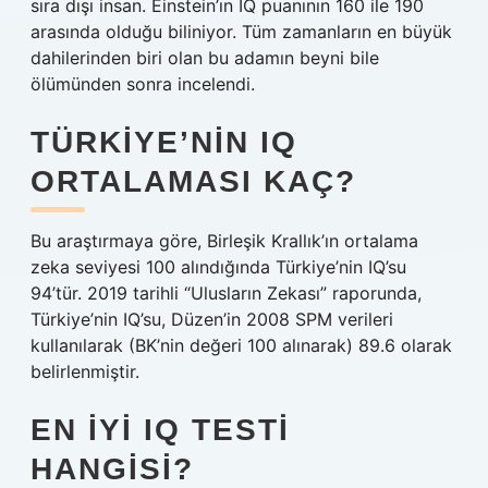
sıra dışı insan. Einstein’ın IQ puanının 160 ile 190
arasında olduğu biliniyor. Tüm zamanların en büyük
dahilerinden biri olan bu adamın beyni bile
ölümünden sonra incelendi.
TÜRKIYE’NIN IQ
ORTALAMASI KAÇ?
Bu araştırmaya göre, Birleşik Krallık’ın ortalama
zeka seviyesi 100 alındığında Türkiye’nin IQ’su
94’tür. 2019 tarihli “Ulusların Zekası” raporunda,
Türkiye’nin IQ’su, Düzen’in 2008 SPM verileri
kullanılarak (BK’nin değeri 100 alınarak) 89.6 olarak
belirlenmiştir.
EN IYI IQ TESTI
HANGISI?