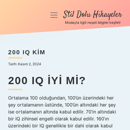
Stil Dolu Hikayeler
menüyü
aç
Modayla ilgili neşeli bilgiler keşfet!
Anasayfa
Gizlilik Politikası
200 IQ KIM
Yasal Uyarı
Tarih: Kasım 2, 2024
Hakkımızda
200 IQ IYI MI?
Ortalama 100 olduğundan, 100’ün üzerindeki her
şey ortalamanın üstünde, 100’ün altındaki her şey
ise ortalamanın altında kabul edilir. 70’in altındaki
bir IQ zihinsel engelli olarak kabul edilir. 160’ın
üzerindeki bir IQ genellikle bir dahi olarak kabul