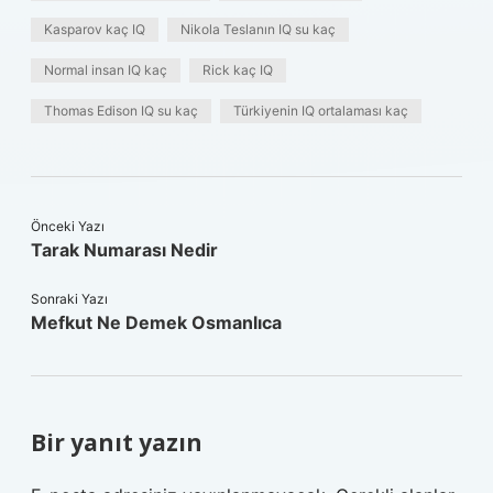
Kasparov kaç IQ
Nikola Teslanın IQ su kaç
Normal insan IQ kaç
Rick kaç IQ
Thomas Edison IQ su kaç
Türkiyenin IQ ortalaması kaç
Önceki Yazı
Tarak Numarası Nedir
Sonraki Yazı
Mefkut Ne Demek Osmanlıca
Bir yanıt yazın