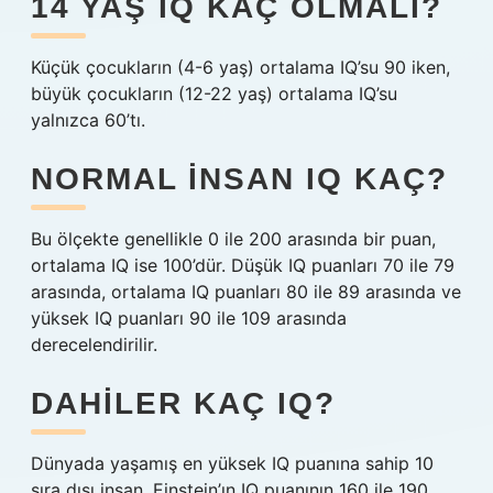
14 YAŞ IQ KAÇ OLMALI?
Küçük çocukların (4-6 yaş) ortalama IQ’su 90 iken,
büyük çocukların (12-22 yaş) ortalama IQ’su
yalnızca 60’tı.
NORMAL INSAN IQ KAÇ?
Bu ölçekte genellikle 0 ile 200 arasında bir puan,
ortalama IQ ise 100’dür. Düşük IQ puanları 70 ile 79
arasında, ortalama IQ puanları 80 ile 89 arasında ve
yüksek IQ puanları 90 ile 109 arasında
derecelendirilir.
DAHILER KAÇ IQ?
Dünyada yaşamış en yüksek IQ puanına sahip 10
sıra dışı insan. Einstein’ın IQ puanının 160 ile 190