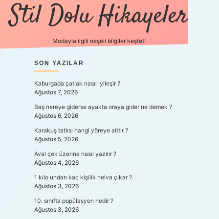
Stil Dolu Hikayeler
Modayla ilgili neşeli bilgiler keşfet!
SIDEBAR
SON YAZILAR
ilbet canlı maç izle
Kaburgada çatlak nasıl iyileşir ?
Ağustos 7, 2026
Baş nereye giderse ayakta oraya gider ne demek ?
Ağustos 6, 2026
Karakuş tatlısı hangi yöreye aittir ?
Ağustos 5, 2026
Aval çek üzerine nasıl yazılır ?
Ağustos 4, 2026
1 kilo undan kaç kişilik helva çıkar ?
Ağustos 3, 2026
10. sınıfta popülasyon nedir ?
Ağustos 3, 2026