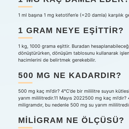
1 ml başına 1 mg ketotifen’e (=20 damla) karşılık g
1 GRAM NEYE EŞITTIR?
1 kg, 1000 grama eşittir. Buradan hesaplanabileceği 
dönüştürürken, dönüşüm tablosunu kullanarak işlemle
hacimlerini de belirtmek gerekebilir.
500 MG NE KADARDIR?
500 mg kaç ml’dir? 4°C’de bir mililitre suyun kütl
yarım mililitredir.11 Mayıs 2022500 mg kaç ml’dir? 
miligramdır, bu nedenle 500 mg su yarım mililitredir
MILIGRAM NE ÖLÇÜSÜ?