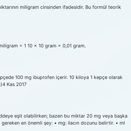
arının miligram cinsinden ifadesidir. Bu formül teorik
miligram = 1 10 × 10 gram = 0,01 gram.
epçede 100 mg ibuprofen içerir. 10 kiloya 1 kepçe olarak
kg)4 Kas 2017
addeye eşit olabilirken; bazen bu miktar 20 mg veya başka
i gereken en önemli şey: • mg: ilacın dozunu belirtir. • ml