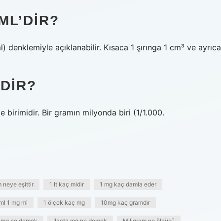
ML’DIR?
l) denklemiyle açıklanabilir. Kısaca 1 şırınga 1 cm³ ve ayrıca
DIR?
birimidir. Bir gramın milyonda biri (1/1.000.
 neye eşittir
1 lt kaç mldir
1 mg kaç damla eder
 ml 1 mg mi
1 ölçek kaç mg
10mg kaç gramdır
i mg ne demek
İlaçta mg ne demek
Miligram ne ölçüsü