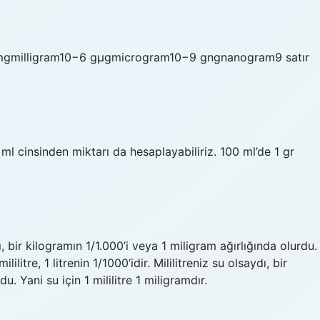
mgmilligram10−6 gµgmicrogram10−9 gngnanogram9 satır
ml cinsinden miktarı da hesaplayabiliriz. 100 ml’de 1 gr
aydı, bir kilogramın 1/1.000’i veya 1 miligram ağırlığında olurdu.
ilitre, 1 litrenin 1/1000’idir. Mililitreniz su olsaydı, bir
u. Yani su için 1 mililitre 1 miligramdır.
?