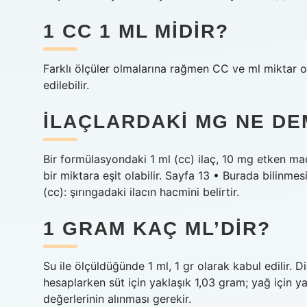
1 CC 1 ML MIDIR?
Farklı ölçüler olmalarına rağmen CC ve ml miktar o
edilebilir.
İLAÇLARDAKI MG NE D
Bir formülasyondaki 1 ml (cc) ilaç, 10 mg etken m
bir miktara eşit olabilir. Sayfa 13 • Burada bilinmes
(cc): şırıngadaki ilacın hacmini belirtir.
1 GRAM KAÇ ML’DIR?
Su ile ölçüldüğünde 1 ml, 1 gr olarak kabul edilir.
hesaplarken süt için yaklaşık 1,03 gram; yağ için ya
değerlerinin alınması gerekir.