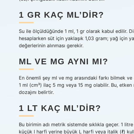
1 GR KAÇ ML’DIR?
Su ile ölçüldüğünde 1 ml, 1 gr olarak kabul edilir.
hesaplarken süt için yaklaşık 1,03 gram; yağ için ya
değerlerinin alınması gerekir.
ML VE MG AYNI MI?
En önemli şey ml ve mg arasındaki farkı bilmek ve o
1 ml (cm³) ilaç 5 mg veya 15 mg olabilir. Bu, etken
dozajını belirtir.
1 LT KAÇ ML’DIR?
Bu birimin adı metrik sistemde sıklıkla geçer. 1 litr
küçük l harfi yerine büyük L harfi veya italik (ℓ) kulla