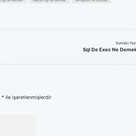
Sonraki Yaz
Sql De Exec Ne Deme
r
*
ile işaretlenmişlerdir