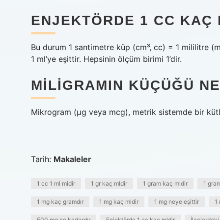
ENJEKTÖRDE 1 CC KAÇ 
Bu durum 1 santimetre küp (cm³, cc) = 1 mililitre (m
1 ml’ye eşittir. Hepsinin ölçüm birimi 1’dir.
MILIGRAMIN KÜÇÜĞÜ NE
Mikrogram (µg veya mcg), metrik sistemde bir kütle 
Tarih:
Makaleler
1 cc 1 ml midir
1 gr kaç mldir
1 gram kaç mldir
1 gram
1 mg kaç gramdır
1 mg kaç mldir
1 mg neye eşittir
1
500 mg ne kadardır
Enjektörde 1 cc kaç mldir
İlaçlardak