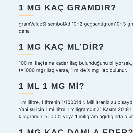
1 MG KAÇ GRAMDIR?
gramValueSI sembolAdı10−2 gcgsantigram10−3 g
daha
1 MG KAÇ ML’DIR?
100 ml ilaçta ne kadar ilaç bulunduğunu biliyorsak, 
(=1000 mg) ilaç varsa, 1 ml’de X mg ilaç bulunur.
1 ML 1 MG MI?
1 mililitre, 1 litrenin 1/1000’idir. Mililitreniz su ols
Yani su için 1 mililitre 1 miligramdır.21 Kasım 20181 mil
kilogramın 1/1.000’i veya 1 miligram ağırlığında olurd
1 MG KAÇ DAMLA EDER