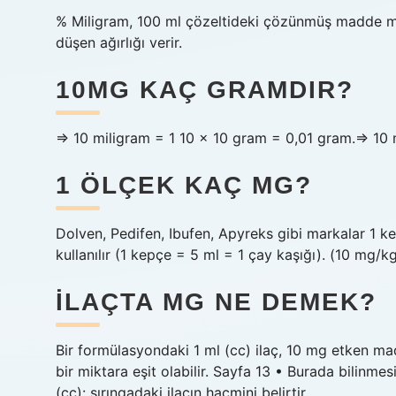
% Miligram, 100 ml çözeltideki çözünmüş madde mikt
düşen ağırlığı verir.
10MG KAÇ GRAMDIR?
⇒ 10 miligram = 1 10 × 10 gram = 0,01 gram.⇒ 10 
1 ÖLÇEK KAÇ MG?
Dolven, Pedifen, Ibufen, Apyreks gibi markalar 1 k
kullanılır (1 kepçe = 5 ml = 1 çay kaşığı). (10 mg/
İLAÇTA MG NE DEMEK?
Bir formülasyondaki 1 ml (cc) ilaç, 10 mg etken m
bir miktara eşit olabilir. Sayfa 13 • Burada bilinmes
(cc): şırıngadaki ilacın hacmini belirtir.