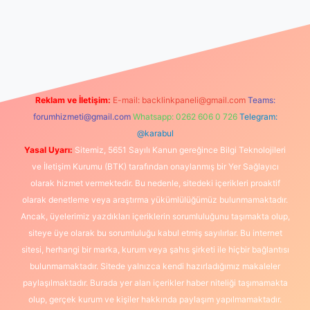
t canlı maç izle
Reklam ve İletişim:
E-mail:
backlinkpaneli@gmail.com
Teams:
forumhizmeti@gmail.com
Whatsapp: 0262 606 0 726
Telegram:
@karabul
Yasal Uyarı:
Sitemiz, 5651 Sayılı Kanun gereğince Bilgi Teknolojileri
ve İletişim Kurumu (BTK) tarafından onaylanmış bir Yer Sağlayıcı
olarak hizmet vermektedir. Bu nedenle, sitedeki içerikleri proaktif
olarak denetleme veya araştırma yükümlülüğümüz bulunmamaktadır.
Ancak, üyelerimiz yazdıkları içeriklerin sorumluluğunu taşımakta olup,
siteye üye olarak bu sorumluluğu kabul etmiş sayılırlar. Bu internet
sitesi, herhangi bir marka, kurum veya şahıs şirketi ile hiçbir bağlantısı
bulunmamaktadır. Sitede yalnızca kendi hazırladığımız makaleler
paylaşılmaktadır. Burada yer alan içerikler haber niteliği taşımamakta
olup, gerçek kurum ve kişiler hakkında paylaşım yapılmamaktadır.