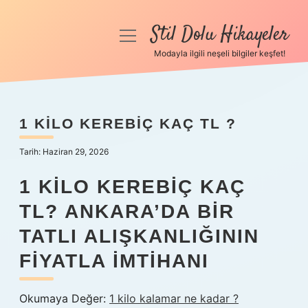
Stil Dolu Hikayeler
menüyü
aç
Modayla ilgili neşeli bilgiler keşfet!
Anasayfa
Gizlilik Politikası
1 KILO KEREBIÇ KAÇ TL ?
Yasal Uyarı
Tarih: Haziran 29, 2026
Hakkımızda
1 KILO KEREBIÇ KAÇ
TL? ANKARA’DA BIR
TATLI ALIŞKANLIĞININ
FIYATLA IMTIHANI
Okumaya Değer:
1 kilo kalamar ne kadar ?