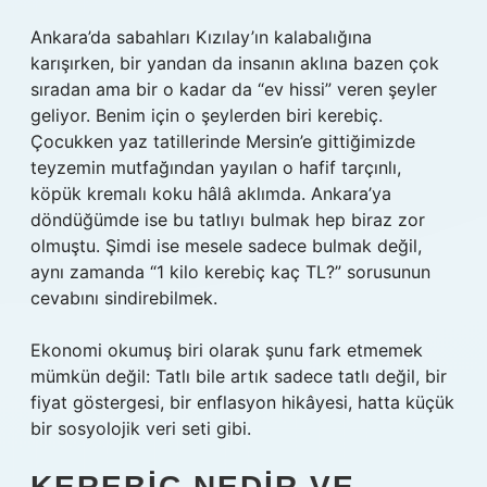
Ankara’da sabahları Kızılay’ın kalabalığına
karışırken, bir yandan da insanın aklına bazen çok
sıradan ama bir o kadar da “ev hissi” veren şeyler
geliyor. Benim için o şeylerden biri kerebiç.
Çocukken yaz tatillerinde Mersin’e gittiğimizde
teyzemin mutfağından yayılan o hafif tarçınlı,
köpük kremalı koku hâlâ aklımda. Ankara’ya
döndüğümde ise bu tatlıyı bulmak hep biraz zor
olmuştu. Şimdi ise mesele sadece bulmak değil,
aynı zamanda “1 kilo kerebiç kaç TL?” sorusunun
cevabını sindirebilmek.
Ekonomi okumuş biri olarak şunu fark etmemek
mümkün değil: Tatlı bile artık sadece tatlı değil, bir
fiyat göstergesi, bir enflasyon hikâyesi, hatta küçük
bir sosyolojik veri seti gibi.
KEREBIÇ NEDIR VE